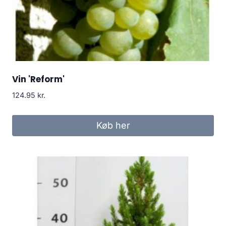
Vin 'Reform'
124.95
kr.
Køb her