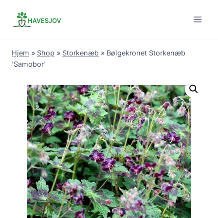
Skip
to
content
Hjem
»
Shop
»
Storkenæb
»
Bølgekronet Storkenæb
'Samobor'