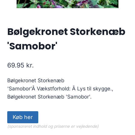
Bølgekronet Storkenæb
'Samobor'
69.95
kr.
Bølgekronet Storkenæb
'Samobor'Â Vækstforhold: Â Lys til skygge.,
Bølgekronet Storkenæb 'Samobor'.
Køb her
(sponsoreret indhold og priserne er vejledende)