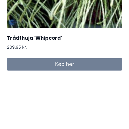
Trådthuja 'Whipcord'
209.95
kr.
Køb her