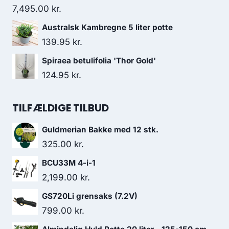
7,495.00
kr.
Australsk Kambregne 5 liter potte
139.95
kr.
Spiraea betulifolia 'Thor Gold'
124.95
kr.
TILFÆLDIGE TILBUD
Guldmerian Bakke med 12 stk.
325.00
kr.
BCU33M 4-i-1
2,199.00
kr.
GS720Li grensaks (7.2V)
799.00
kr.