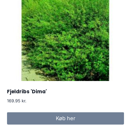
Fjeldribs 'Dima'
169.95
kr.
Køb her