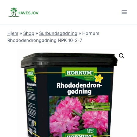
Skip
to
content
Hjem
»
Shop
»
Surbundsgødning
»
Hornum
Rhododendrongødning NPK 10-2-7