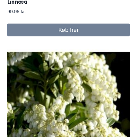
Linnæa
99.95
kr.
Køb her