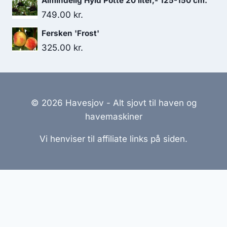
Almindelig Hyld Potte 20 liter,- 125-150 cm.
749.00
kr.
Fersken 'Frost'
325.00
kr.
© 2026 Havesjov - Alt sjovt til haven og
havemaskiner
Vi henviser til affiliate links på siden.
Hjemmesider Til Salg
|
Hjemmeside Udvikling
|
Online
Tilbud
Denne side kan være skabt med AI! Indholdet er