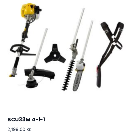
BCU33M 4-i-1
2,199.00
kr.