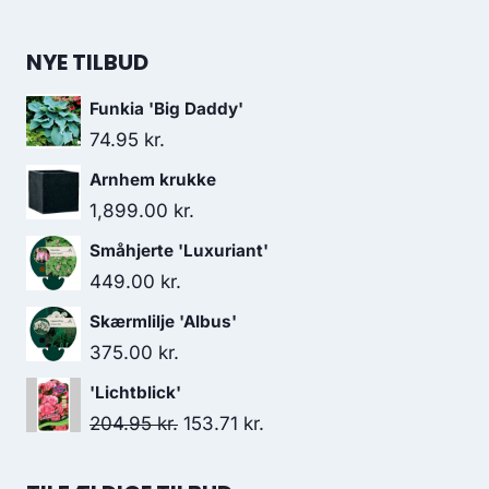
NYE TILBUD
Funkia 'Big Daddy'
74.95
kr.
Arnhem krukke
1,899.00
kr.
Småhjerte 'Luxuriant'
449.00
kr.
Skærmlilje 'Albus'
375.00
kr.
'Lichtblick'
Den
Den
204.95
kr.
153.71
kr.
oprindelige
aktuelle
pris
pris