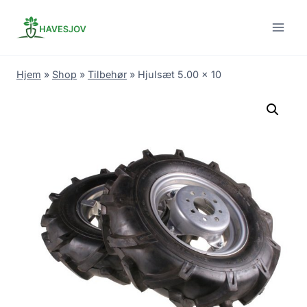
Skip
to
content
Hjem
»
Shop
»
Tilbehør
»
Hjulsæt 5.00 x 10