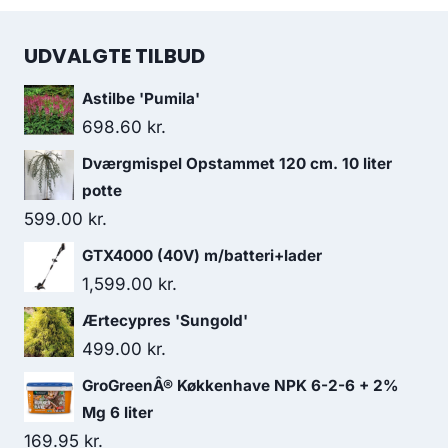
UDVALGTE TILBUD
Astilbe 'Pumila'
698.60
kr.
Dværgmispel Opstammet 120 cm. 10 liter
potte
599.00
kr.
GTX4000 (40V) m/batteri+lader
1,599.00
kr.
Ærtecypres 'Sungold'
499.00
kr.
GroGreenÂ® Køkkenhave NPK 6-2-6 + 2%
Mg 6 liter
169.95
kr.