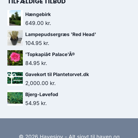
TILFÆLDIGE TILBUD
var:
er:
Hængebirk
204.95 kr..
153.71 kr..
649.00
kr.
Lampepudsergræs 'Red Head'
104.95
kr.
'Topkapiâ¢ Palace'Â®
84.95
kr.
Gavekort til Plantetorvet.dk
2,000.00
kr.
Bjerg-Løvefod
54.95
kr.
© 2026 Havesjov - Alt sjovt til haven og