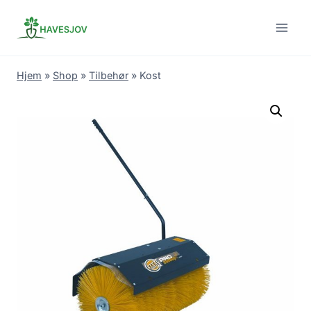
Skip
to
content
Hjem
»
Shop
»
Tilbehør
»
Kost