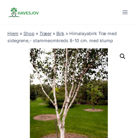
Skip
to
content
Hjem
»
Shop
»
Træer
»
Birk
»
Himalayabirk Træ med
sidegrene,- stammeomkreds 8-10 cm. med klump