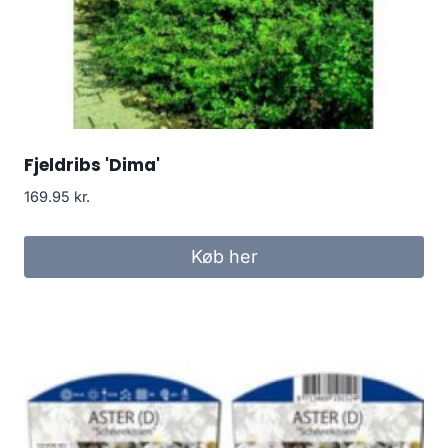
Fjeldribs 'Dima'
169.95
kr.
Køb her