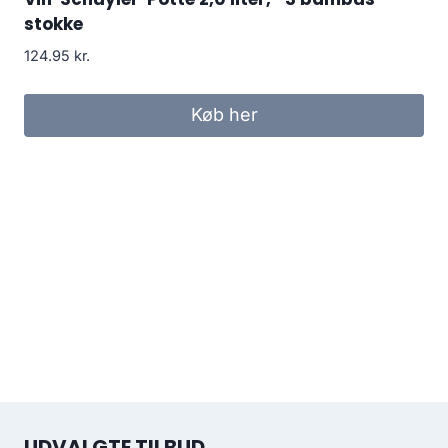
stokke
124.95
kr.
Køb her
UDVALGTE TILBUD