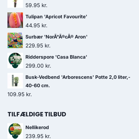
59.95
kr.
Tulipan 'Apricot Favourite'
44.95
kr.
Surbær 'NorÃ°Ã®cÂ® Aron'
229.95
kr.
Ridderspore 'Casa Blanca'
299.00
kr.
Busk-Vedbend 'Arborescens' Potte 2,0 liter,-
40-60 cm.
109.95
kr.
TILFÆLDIGE TILBUD
Nellikerod
239.95
kr.