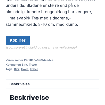
underside. Bladene er større end på de
almindeligt kendte hængebirk og har længere,
Himalayabirk Træ med sidegrene,-
stammeomkreds 8-10 cm. med klump.
Køb her
(sponsoreret indhold og priserne er vejledende)
Varenummer (SKU):
5a0e0f4aedca
Kategorier:
Birk
,
Træer
Tags:
Birk
,
Have
,
Træer
Beskrivelse
Beskrivelse