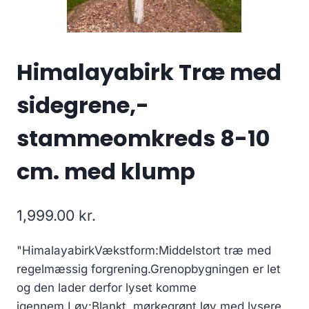
Himalayabirk Træ med
sidegrene,-
stammeomkreds 8-10
cm. med klump
1,999.00
kr.
"HimalayabirkVækstform:Middelstort træ med
regelmæssig forgrening.Grenopbygningen er let
og den lader derfor lyset komme
igennem.Løv:Blankt, mørkegrønt løv med lysere