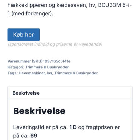
hækkeklipperen og kædesaven, hv, BCU33M 5-i-
1 (med forlænger).
Køb her
(sponsoreret indhold og priserne er vejledende)
Varenummer (SKU):
037165c5141e
Kategori:
Trimmere & Buskrydder
Tags:
Havemaskiner
,
los
,
Trimmere & Buskrydder
Beskrivelse
Beskrivelse
Leveringstid er på ca.
1 D
og fragtprisen er
på ca.
69