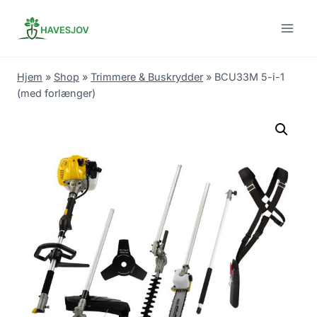
Skip
to
content
Hjem
»
Shop
»
Trimmere & Buskrydder
»
BCU33M 5-i-1
(med forlænger)