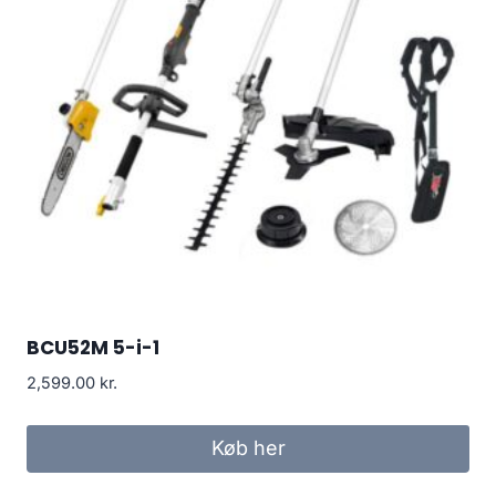
BCU52M 5-i-1
2,599.00
kr.
Køb her