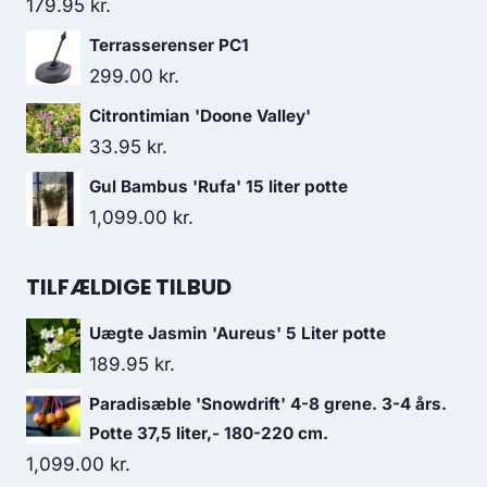
179.95
kr.
Terrasserenser PC1
299.00
kr.
Citrontimian 'Doone Valley'
33.95
kr.
Gul Bambus 'Rufa' 15 liter potte
1,099.00
kr.
TILFÆLDIGE TILBUD
Uægte Jasmin 'Aureus' 5 Liter potte
189.95
kr.
Paradisæble 'Snowdrift' 4-8 grene. 3-4 års.
Potte 37,5 liter,- 180-220 cm.
1,099.00
kr.