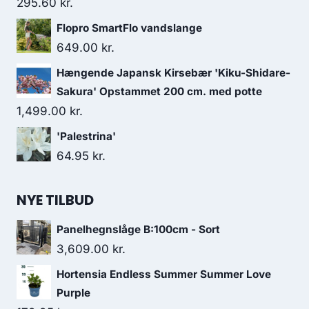
295.60
kr.
Flopro SmartFlo vandslange
649.00
kr.
Hængende Japansk Kirsebær 'Kiku-Shidare-
Sakura' Opstammet 200 cm. med potte
1,499.00
kr.
'Palestrina'
64.95
kr.
NYE TILBUD
Panelhegnslåge B:100cm - Sort
3,609.00
kr.
Hortensia Endless Summer Summer Love
Purple