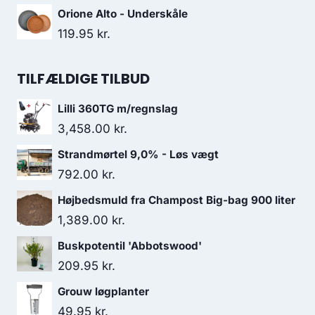
Orione Alto - Underskåle
119.95
kr.
TILFÆLDIGE TILBUD
Lilli 360TG m/regnslag
3,458.00
kr.
Strandmørtel 9,0% - Løs vægt
792.00
kr.
Højbedsmuld fra Champost Big-bag 900 liter
1,389.00
kr.
Buskpotentil 'Abbotswood'
209.95
kr.
Grouw løgplanter
49.95
kr.