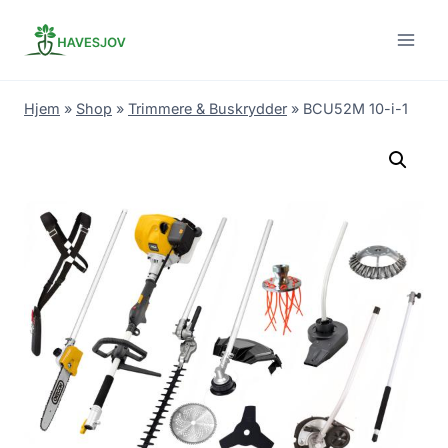
Skip
to
content
Hjem
»
Shop
»
Trimmere & Buskrydder
»
BCU52M 10-i-1