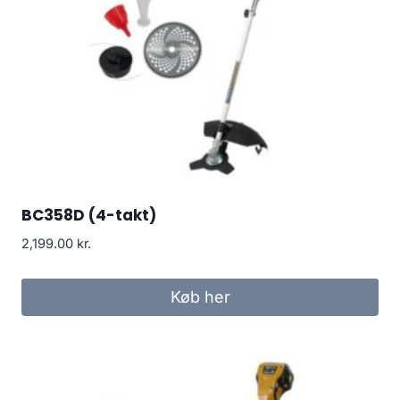
BC358D (4-takt)
2,199.00
kr.
Køb her