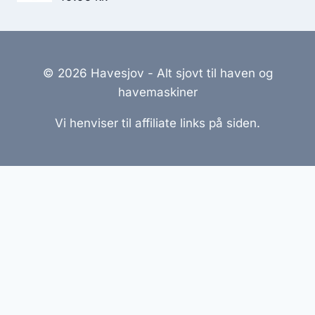
© 2026 Havesjov - Alt sjovt til haven og
havemaskiner
Vi henviser til affiliate links på siden.
Hjemmesider Til Salg
|
Hjemmeside Udvikling
|
Online
Tilbud
Denne side kan være skabt med AI! Indholdet er
genereret med henblik på at informere og inspirere,
men vi anbefaler altid at dobbelttjekke vigtige
oplysninger.