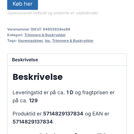
Køb her
(sponsoreret indhold og priserne er vejledende)
Varenummer (SKU):
94853924ea88
Kategori:
Trimmere & Buskrydder
Tags:
Havemaskiner
,
los
,
Trimmere & Buskrydder
Beskrivelse
Beskrivelse
Leveringstid er på ca.
1 D
og fragtprisen er
på ca.
129
Produktid er
5714829137834
og EAN er
5714829137834