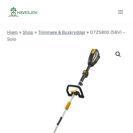
Skip
to
content
Hjem
»
Shop
»
Trimmere & Buskrydder
»
GTZ5800 (58V) –
Solo