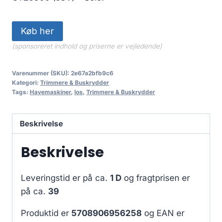
Køb her
(sponsoreret indhold og priserne er vejledende)
Varenummer (SKU):
2e67a2bfb9c6
Kategori:
Trimmere & Buskrydder
Tags:
Havemaskiner
,
los
,
Trimmere & Buskrydder
Beskrivelse
Beskrivelse
Leveringstid er på ca.
1 D
og fragtprisen er
på ca.
39
Produktid er
5708906956258
og EAN er