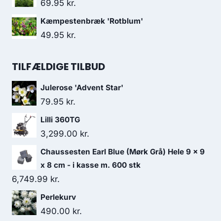
69.95
kr.
Kæmpestenbræk 'Rotblum'
49.95
kr.
TILFÆLDIGE TILBUD
Julerose 'Advent Star'
79.95
kr.
Lilli 360TG
3,299.00
kr.
Chaussesten Earl Blue (Mørk Grå) Hele 9 x 9
x 8 cm - i kasse m. 600 stk
6,749.99
kr.
Perlekurv
490.00
kr.