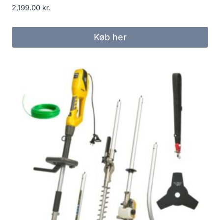
2,199.00
kr.
Køb her