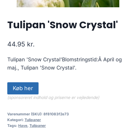
Tulipan 'Snow Crystal'
44.95
kr.
Tulipan 'Snow Crystal'Blomstringstid:Â April og
maj., Tulipan 'Snow Crystal'.
Køb her
(sponsoreret indhold og priserne er vejledende)
Varenummer (SKU):
8f81083f2e73
Kategori:
Tulipaner
Tags:
Have
,
Tulipaner