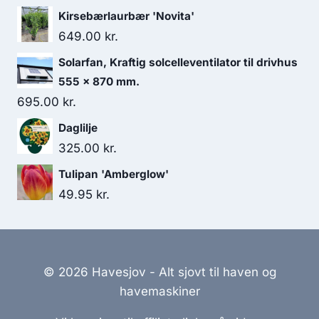
Kirsebærlaurbær 'Novita'
649.00
kr.
Solarfan, Kraftig solcelleventilator til drivhus
555 x 870 mm.
695.00
kr.
Daglilje
325.00
kr.
Tulipan 'Amberglow'
49.95
kr.
© 2026 Havesjov - Alt sjovt til haven og
havemaskiner