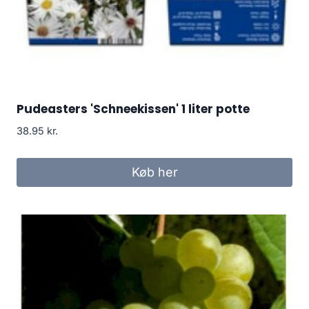
Pudeasters 'Schneekissen' 1 liter potte
38.95
kr.
Køb her