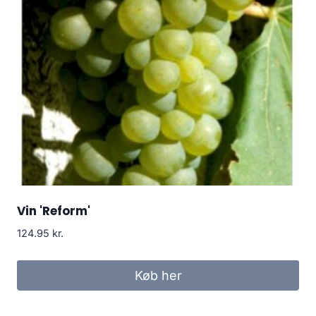
Vin 'Reform'
124.95
kr.
Køb her