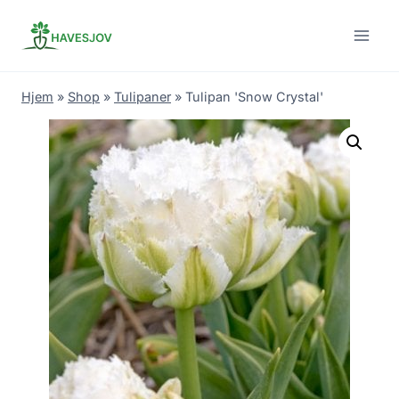
Skip
to
content
Hjem
»
Shop
»
Tulipaner
»
Tulipan 'Snow Crystal'