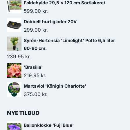
Foldehylde 29,5 x 120 cm Sortlakeret
599.00
kr.
Dobbelt hurtiglader 20V
299.00
kr.
Syrén-Hortensia 'Limelight' Potte 6,5 liter
60-80 cm.
239.95
kr.
'Brasilia'
219.95
kr.
Martsviol 'Königin Charlotte'
375.00
kr.
NYE TILBUD
Ballonklokke 'Fuji Blue'