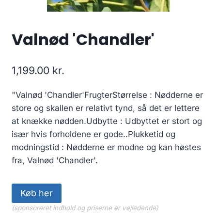
Valnød 'Chandler'
1,199.00
kr.
"Valnød 'Chandler'FrugterStørrelse : Nødderne er
store og skallen er relativt tynd, så det er lettere
at knække nødden.Udbytte : Udbyttet er stort og
især hvis forholdene er gode..Plukketid og
modningstid : Nødderne er modne og kan høstes
fra, Valnød 'Chandler'.
Køb her
(sponsoreret indhold og priserne er vejledende)