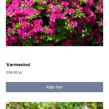
'Kermesina'
204.95
kr.
Køb her