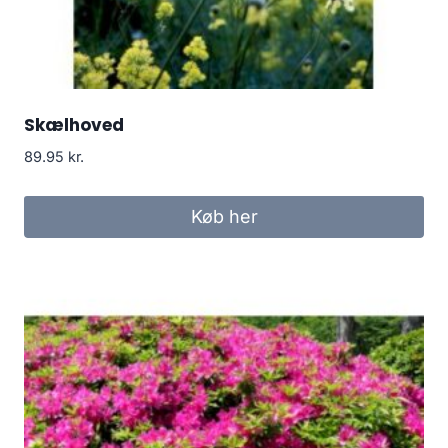
Skælhoved
89.95
kr.
Køb her