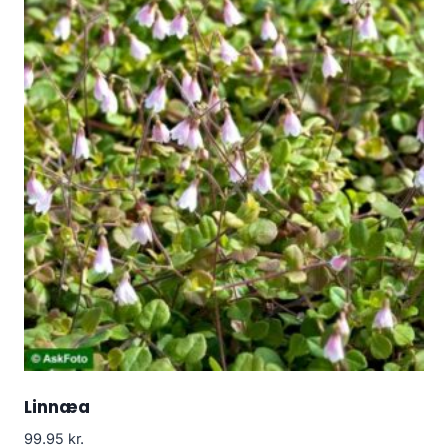
Linnæa
99.95
kr.