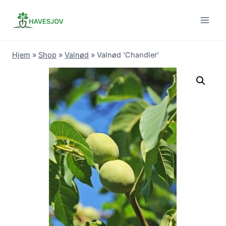
Skip
to
content
Hjem
»
Shop
»
Valnød
»
Valnød 'Chandler'