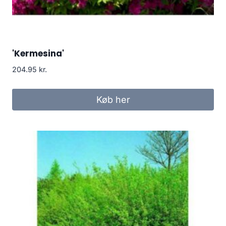
'Kermesina'
204.95
kr.
Køb her