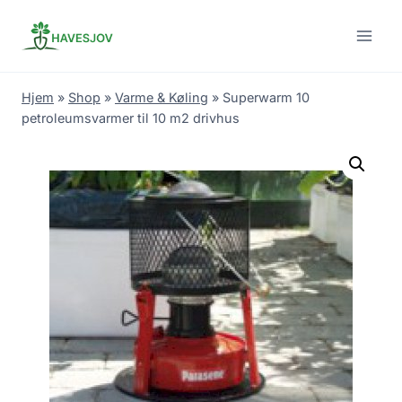
Skip
to
content
Hjem
»
Shop
»
Varme & Køling
»
Superwarm 10
petroleumsvarmer til 10 m2 drivhus