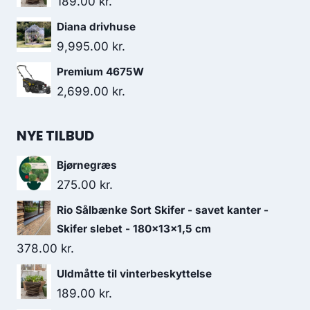
189.00
kr.
Diana drivhuse
9,995.00
kr.
Premium 4675W
2,699.00
kr.
NYE TILBUD
Bjørnegræs
275.00
kr.
Rio Sålbænke Sort Skifer - savet kanter -
Skifer slebet - 180x13x1,5 cm
378.00
kr.
Uldmåtte til vinterbeskyttelse
189.00
kr.