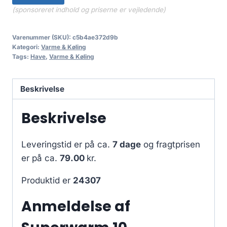
(sponsoreret indhold og priserne er vejledende)
Varenummer (SKU):
c5b4ae372d9b
Kategori:
Varme & Køling
Tags:
Have
,
Varme & Køling
Beskrivelse
Beskrivelse
Leveringstid er på ca.
7 dage
og fragtprisen
er på ca.
79.00
kr.
Produktid er
24307
Anmeldelse af