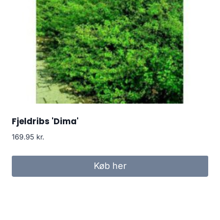
Fjeldribs 'Dima'
169.95
kr.
Køb her