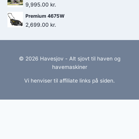
9,995.00
kr.
Premium 4675W
2,699.00
kr.
© 2026 Havesjov - Alt sjovt til haven og
havemaskiner
Vi henviser til affiliate links på siden.
Hjemmesider Til Salg
|
Hjemmeside Udvikling
|
Online
Tilbud
Denne side kan være skabt med AI! Indholdet er