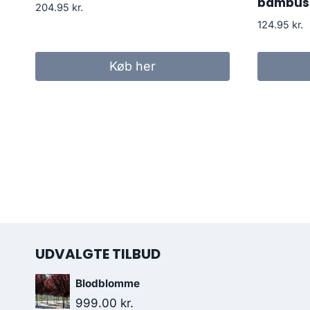
bambus 
204.95
kr.
124.95
kr.
Køb her
UDVALGTE TILBUD
Blodblomme
999.00
kr.