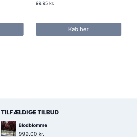
99.95
kr.
Køb her
TILFÆLDIGE TILBUD
Blodblomme
999.00
kr.