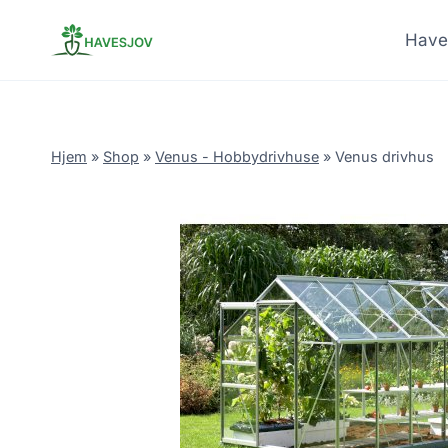
Skip
to
Have
content
Hjem
»
Shop
»
Venus - Hobbydrivhuse
»
Venus drivhus