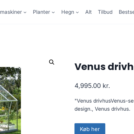
maskiner
Planter
Hegn
Alt
Tilbud
Bestse
Venus driv
4,995.00
kr.
"Venus drivhusVenus-seri
design., Venus drivhus.
Køb her