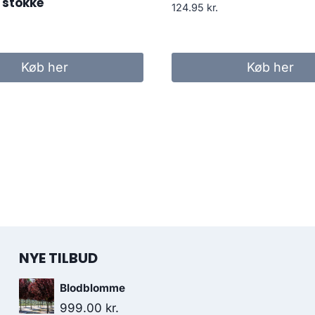
stokke
124.95
kr.
Køb her
Køb her
NYE TILBUD
Blodblomme
999.00
kr.