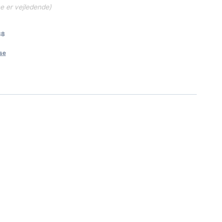
ne er vejledende)
38
se