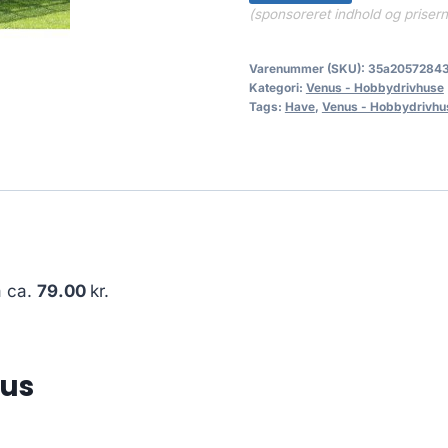
(sponsoreret indhold og priser
Varenummer (SKU):
35a2057284
Kategori:
Venus - Hobbydrivhuse
Tags:
Have
,
Venus - Hobbydrivhu
å ca.
79.00
kr.
hus