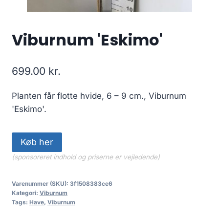
Viburnum 'Eskimo'
699.00
kr.
Planten får flotte hvide, 6 – 9 cm., Viburnum
'Eskimo'.
Køb her
(sponsoreret indhold og priserne er vejledende)
Varenummer (SKU):
3f1508383ce6
Kategori:
Viburnum
Tags:
Have
,
Viburnum