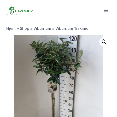
Skip
to
content
Hjem
»
Shop
»
Viburnum
»
Viburnum 'Eskimo'