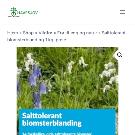
Skip
to
content
Hjem
»
Shop
»
Vildfrø
»
Frø til eng og natur
»
Salttolerant
blomsterblanding 1 kg. pose