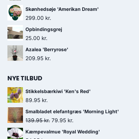
Skønhedsøje 'Amerikan Dream'
299.00
kr.
Opbindingsgrej
25.00
kr.
Azalea 'Berryrose'
209.95
kr.
NYE TILBUD
Stikkelsbærkiwi 'Ken's Red'
89.95
kr.
Smalbladet elefantgræs 'Morning Light'
Den
Den
139.95
kr.
79.95
kr.
oprindelige
aktuelle
Kæmpevalmue 'Royal Wedding'
pris
pris