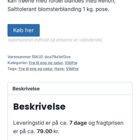
kan frøene med fordel blandes med Rehofi,
Salttolerant blomsterblanding 1 kg. pose.
Køb her
(sponsoreret indhold og priserne er vejledende)
Varenummer (SKU):
dca79a1ef3ce
Kategorier:
Frø til eng og natur
,
Vildfrø
Tags:
Frø til eng og natur
,
Have
,
Vildfrø
Beskrivelse
Beskrivelse
Leveringstid er på ca.
7 dage
og fragtprisen
er på ca.
79.00
kr.