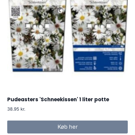
Pudeasters 'Schneekissen' 1 liter potte
38.95
kr.
Køb her