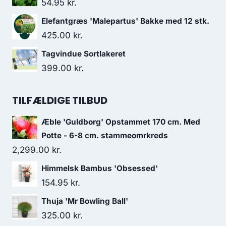
54.95
kr.
var:
er:
Elefantgræs 'Malepartus' Bakke med 12 stk.
139.95 kr..
79.95 kr..
425.00
kr.
Tagvindue Sortlakeret
399.00
kr.
TILFÆLDIGE TILBUD
Æble 'Guldborg' Opstammet 170 cm. Med
Potte - 6-8 cm. stammeomrkreds
2,299.00
kr.
Himmelsk Bambus 'Obsessed'
154.95
kr.
Thuja 'Mr Bowling Ball'
325.00
kr.