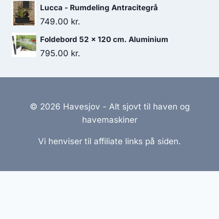
Lucca - Rumdeling Antracitegrå
749.00
kr.
Foldebord 52 x 120 cm. Aluminium
795.00
kr.
© 2026 Havesjov - Alt sjovt til haven og
havemaskiner
Vi henviser til affiliate links på siden.
Hjemmesider Til Salg
|
Hjemmeside Udvikling
|
Online
Tilbud