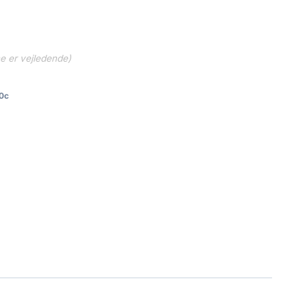
ne er vejledende)
0c