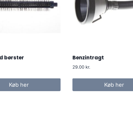
d børster
Benzintragt
29.00
kr.
Køb her
Køb her