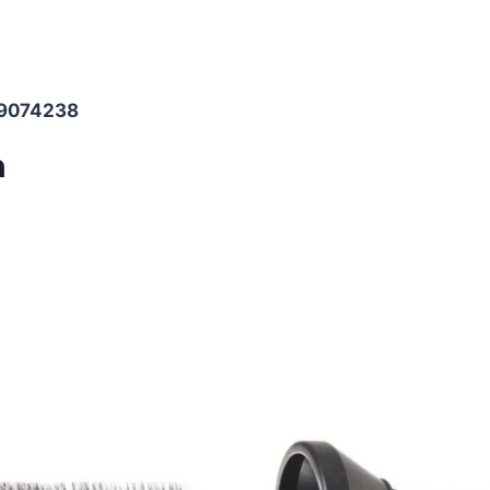
9074238
n