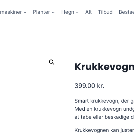
maskiner
Planter
Hegn
Alt
Tilbud
Bestse
Krukkevog
399.00
kr.
Smart krukkevogn, der gør
Med en krukkevogn undgår
at tabe eller beskadige d
Krukkevognen kan justere