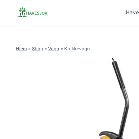
Skip
to
Have
content
Hjem
»
Shop
»
Vogn
»
Krukkevogn