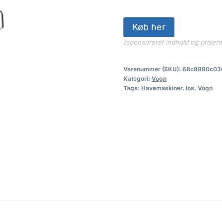
Køb her
(sponsoreret indhold og priser
Varenummer (SKU):
68c8880c03
Kategori:
Vogn
Tags:
Havemaskiner
,
los
,
Vogn