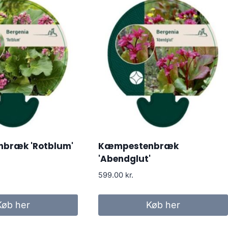
bræk 'Rotblum'
Kæmpestenbræk
'Abendglut'
599.00
kr.
Køb her
Køb her