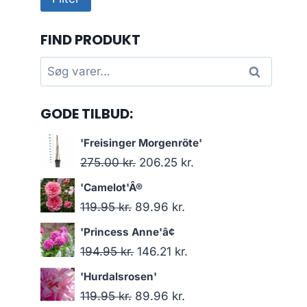
pris
pris
FIND PRODUKT
Søg
Søg
efter:
GODE TILBUD:
'Freisinger Morgenröte'
Den
Den
275.00
kr.
206.25
kr.
oprindelige
aktuelle
'Camelot'Â®
pris
pris
Den
Den
119.95
kr.
89.96
kr.
var:
er:
oprindelige
aktuelle
'Princess Anne'â¢
275.00 kr..
206.25 kr..
pris
pris
Den
Den
194.95
kr.
146.21
kr.
var:
er:
oprindelige
aktuelle
'Hurdalsrosen'
119.95 kr..
89.96 kr..
pris
pris
Den
Den
119.95
kr.
89.96
kr.