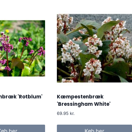
bræk 'Rotblum'
Kæmpestenbræk
'Bressingham White'
69.95
kr.
Køb her
Køb her