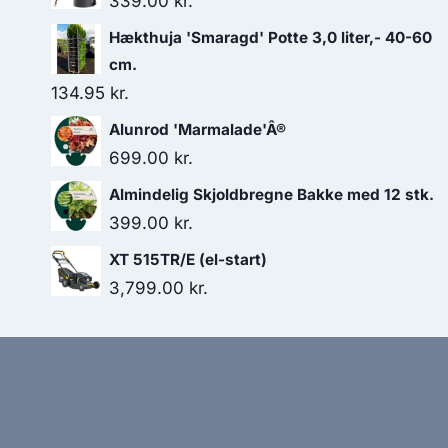
339.00
kr.
Hækthuja 'Smaragd' Potte 3,0 liter,- 40-60
cm.
134.95
kr.
Alunrod 'Marmalade'Â®
699.00
kr.
Almindelig Skjoldbregne Bakke med 12 stk.
399.00
kr.
XT 515TR/E (el-start)
3,799.00
kr.