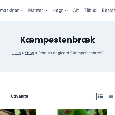
maskiner
Planter
Hegn
Alt
Tilbud
Bestse
Kæmpestenbræk
Hjem
»
Shop
»
Produkt nøgleord “Kæmpestenbræk”