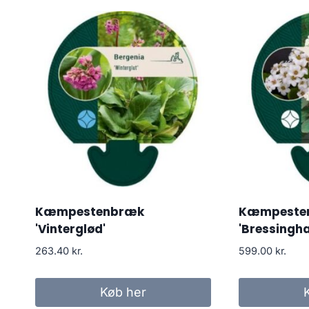
Kæmpestenbræk
Kæmpeste
'Vinterglød'
'Bressingh
263.40
kr.
599.00
kr.
Køb her