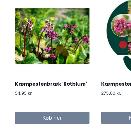
Kæmpestenbræk 'Rotblum'
Kæmpesten
54.95
kr.
275.00
kr.
Køb her