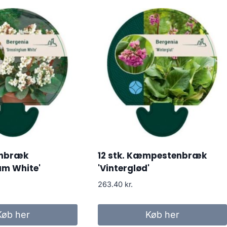
nbræk
12 stk. Kæmpestenbræk
am White'
'Vinterglød'
263.40
kr.
Køb her
Køb her