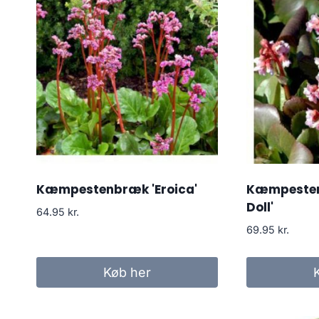
Kæmpestenbræk 'Eroica'
Kæmpesten
Doll'
64.95
kr.
69.95
kr.
Køb her