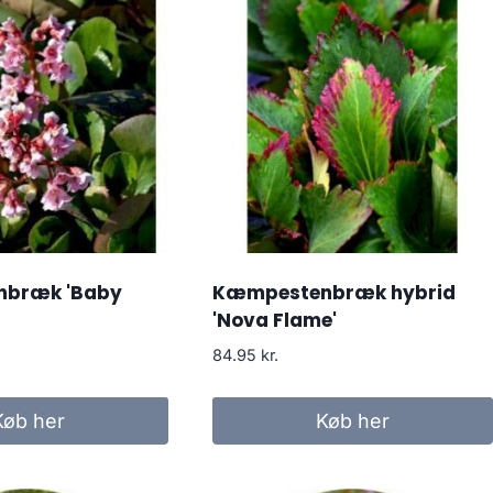
bræk 'Baby
Kæmpestenbræk hybrid
'Nova Flame'
84.95
kr.
Køb her
Køb her