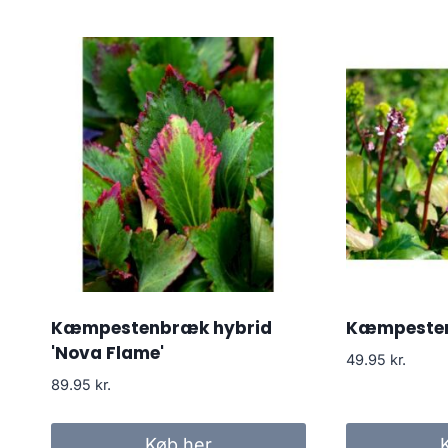
Kæmpestenbræk hybrid
Kæmpesten
'Nova Flame'
49.95
kr.
89.95
kr.
Køb her