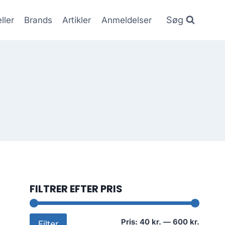
Søg
ller
Brands
Artikler
Anmeldelser
FILTRER EFTER PRIS
Mindst
Højest
Pris:
40 kr.
—
600 kr.
Filter