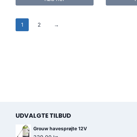
1
2
→
UDVALGTE TILBUD
Grouw havesprøjte 12V