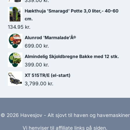
339.00
kr.
Hækthuja 'Smaragd' Potte 3,0 liter,- 40-60
cm.
134.95
kr.
Alunrod 'Marmalade'Â®
699.00
kr.
Almindelig Skjoldbregne Bakke med 12 stk.
399.00
kr.
XT 515TR/E (el-start)
3,799.00
kr.
© 2026 Havesjov - Alt sjovt til haven og havemaskiner
Vi henviser til affiliate links på siden.