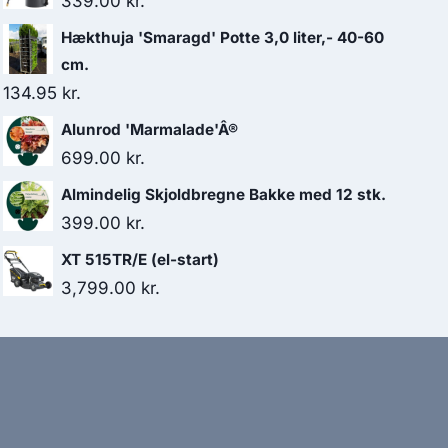
339.00
kr.
Hækthuja 'Smaragd' Potte 3,0 liter,- 40-60
cm.
134.95
kr.
Alunrod 'Marmalade'Â®
699.00
kr.
Almindelig Skjoldbregne Bakke med 12 stk.
399.00
kr.
XT 515TR/E (el-start)
3,799.00
kr.