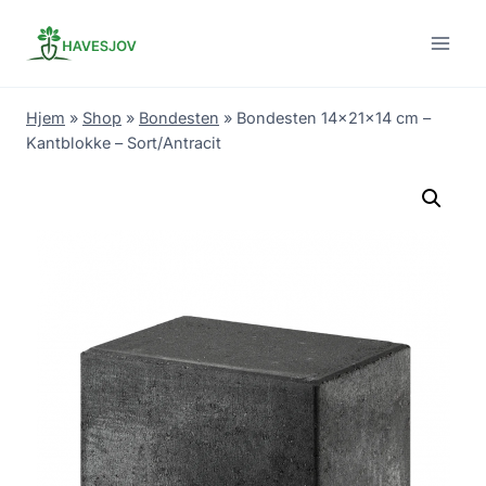
Skip
to
content
Hjem
»
Shop
»
Bondesten
»
Bondesten 14x21x14 cm –
Kantblokke – Sort/Antracit