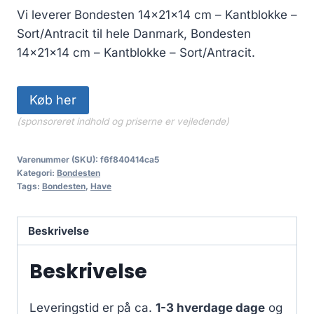
Vi leverer Bondesten 14x21x14 cm – Kantblokke –
Sort/Antracit til hele Danmark, Bondesten
14x21x14 cm – Kantblokke – Sort/Antracit.
Køb her
(sponsoreret indhold og priserne er vejledende)
Varenummer (SKU):
f6f840414ca5
Kategori:
Bondesten
Tags:
Bondesten
,
Have
Beskrivelse
Beskrivelse
Leveringstid er på ca.
1-3 hverdage dage
og