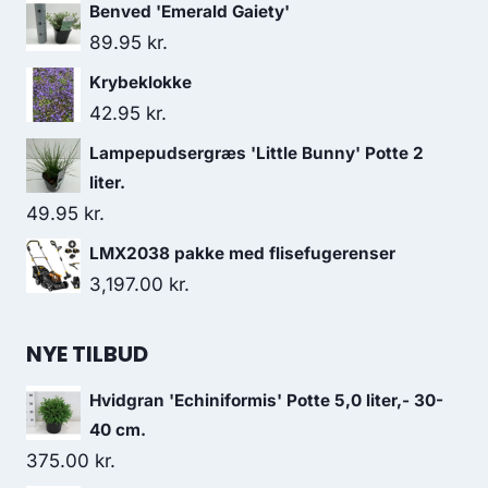
Benved 'Emerald Gaiety'
89.95
kr.
Krybeklokke
42.95
kr.
Lampepudsergræs 'Little Bunny' Potte 2
liter.
49.95
kr.
LMX2038 pakke med flisefugerenser
3,197.00
kr.
NYE TILBUD
Hvidgran 'Echiniformis' Potte 5,0 liter,- 30-
40 cm.
375.00
kr.