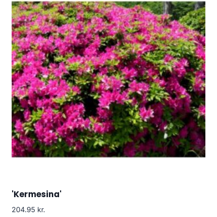
'Kermesina'
204.95
kr.