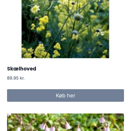
Skælhoved
89.95
kr.
Køb her