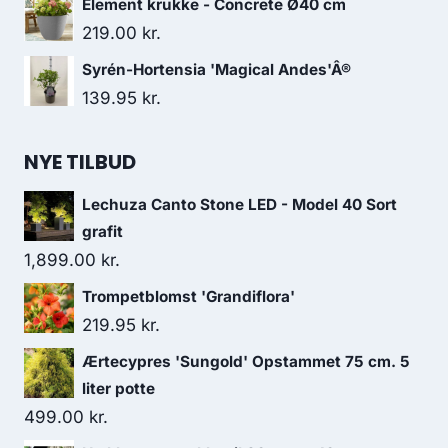
Element krukke - Concrete Ø40 cm
219.00
kr.
Syrén-Hortensia 'Magical Andes'Â®
139.95
kr.
NYE TILBUD
Lechuza Canto Stone LED - Model 40 Sort
grafit
1,899.00
kr.
Trompetblomst 'Grandiflora'
219.95
kr.
Ærtecypres 'Sungold' Opstammet 75 cm. 5
liter potte
499.00
kr.