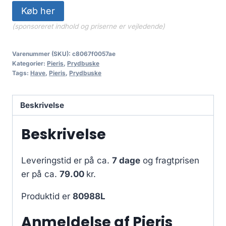
Køb her
(sponsoreret indhold og priserne er vejledende)
Varenummer (SKU):
c8067f0057ae
Kategorier:
Pieris
,
Prydbuske
Tags:
Have
,
Pieris
,
Prydbuske
Beskrivelse
Beskrivelse
Leveringstid er på ca.
7 dage
og fragtprisen
er på ca.
79.00
kr.
Produktid er
80988L
Anmeldelse af Pieris