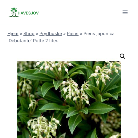
Skip
to
content
Hjem
»
Shop
»
Prydbuske
»
Pieris
»
Pieris japonica
'Debutante' Potte 2 liter.