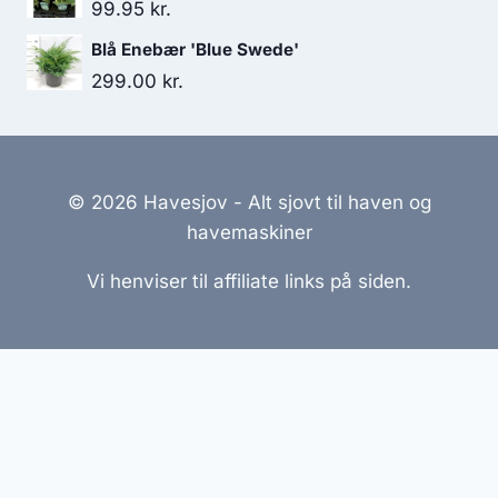
99.95
kr.
Blå Enebær 'Blue Swede'
299.00
kr.
© 2026 Havesjov - Alt sjovt til haven og
havemaskiner
Vi henviser til affiliate links på siden.
Hjemmesider Til Salg
|
Hjemmeside Udvikling
|
Online
Tilbud
Denne side kan være skabt med AI! Indholdet er
genereret med henblik på at informere og inspirere,