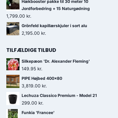
Hækbooster pakke til 30 meter 10
Jordforbedring + 15 Naturgødning
1,799.00
kr.
Grönfeld kapillærskjuler i sort alu
2,195.00
kr.
TILFÆLDIGE TILBUD
Silkepæon 'Dr. Alexander Fleming'
149.95
kr.
PIPE Højbed 400x80
3,819.00
kr.
Lechuza Classico Premium - Model 21
299.00
kr.
Funkia 'Francee'