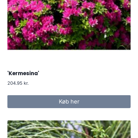
'Kermesina'
204.95
kr.
Køb her