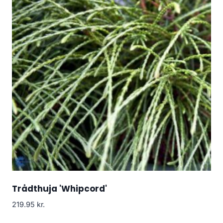
Trådthuja 'Whipcord'
219.95
kr.