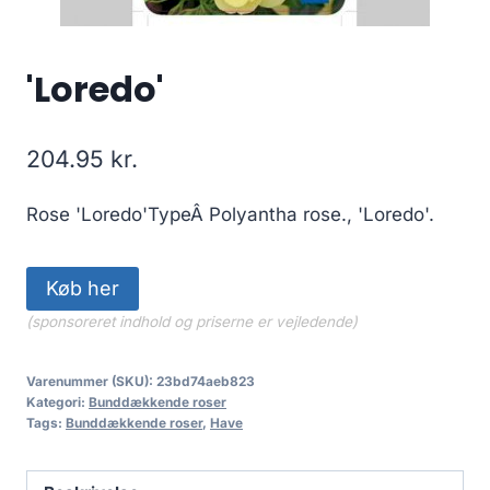
'Loredo'
204.95
kr.
Rose 'Loredo'TypeÂ Polyantha rose., 'Loredo'.
Køb her
(sponsoreret indhold og priserne er vejledende)
Varenummer (SKU):
23bd74aeb823
Kategori:
Bunddækkende roser
Tags:
Bunddækkende roser
,
Have