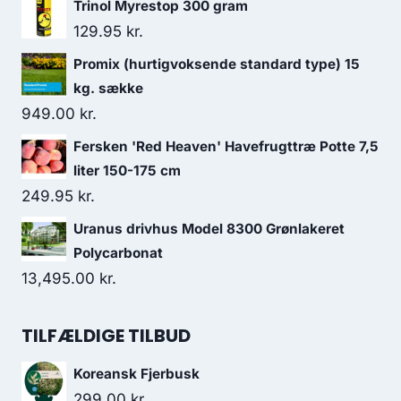
Trinol Myrestop 300 gram
129.95
kr.
Promix (hurtigvoksende standard type) 15
kg. sække
949.00
kr.
Fersken 'Red Heaven' Havefrugttræ Potte 7,5
liter 150-175 cm
249.95
kr.
Uranus drivhus Model 8300 Grønlakeret
Polycarbonat
13,495.00
kr.
TILFÆLDIGE TILBUD
Koreansk Fjerbusk
299.00
kr.