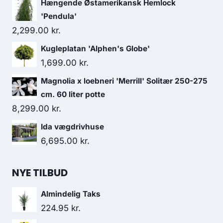
Hængende Østamerikansk Hemlock
'Pendula'
2,299.00
kr.
Kugleplatan 'Alphen's Globe'
1,699.00
kr.
Magnolia x loebneri 'Merrill' Solitær 250-275
cm. 60 liter potte
8,299.00
kr.
Ida vægdrivhuse
6,695.00
kr.
NYE TILBUD
Almindelig Taks
224.95
kr.