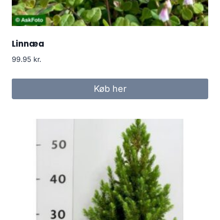
Linnæa
99.95
kr.
Køb her