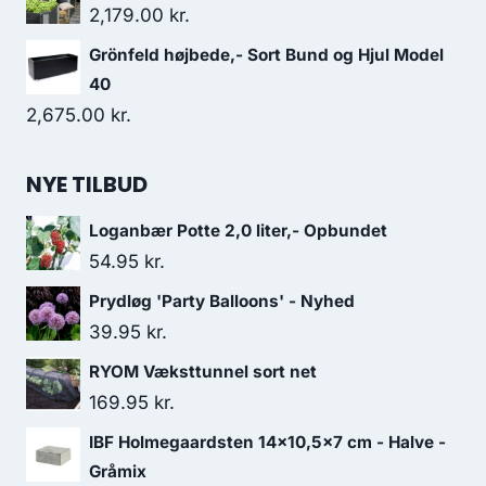
2,179.00
kr.
Grönfeld højbede,- Sort Bund og Hjul Model
40
2,675.00
kr.
NYE TILBUD
Loganbær Potte 2,0 liter,- Opbundet
54.95
kr.
Prydløg 'Party Balloons' - Nyhed
39.95
kr.
RYOM Væksttunnel sort net
169.95
kr.
IBF Holmegaardsten 14x10,5x7 cm - Halve -
Gråmix