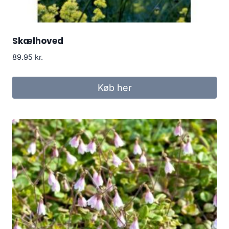
Skælhoved
89.95
kr.
Køb her