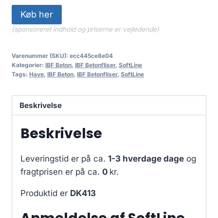
Køb her
(sponsoreret indhold og priserne er vejledende)
Varenummer (SKU):
ecc445ce8e04
Kategorier:
IBF Beton
,
IBF Betonfliser
,
SoftLine
Tags:
Have
,
IBF Beton
,
IBF Betonfliser
,
SoftLine
Beskrivelse
Beskrivelse
Leveringstid er på ca.
1-3 hverdage dage
og
fragtprisen er på ca.
0
kr.
Produktid er
DK413