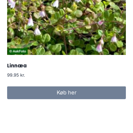
Linnæa
99.95
kr.
Køb her