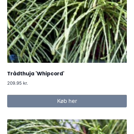
Trådthuja 'Whipcord'
209.95
kr.
Køb her