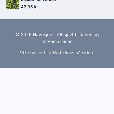
42.95
kr.
© 2026 Havesjov - Alt sjovt til haven og
havemaskiner
Vi henviser til affiliate links på siden.
Hjemmesider Til Salg
|
Hjemmeside Udvikling
|
Online
Tilbud
Denne side kan være skabt med AI! Indholdet er
genereret med henblik på at informere og inspirere,
men vi anbefaler altid at dobbelttjekke vigtige