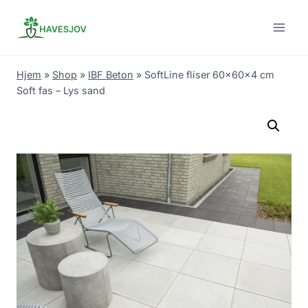
Skip
to
content
Hjem
»
Shop
»
IBF Beton
»
SoftLine fliser 60x60x4 cm
Soft fas – Lys sand