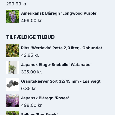
299.99
kr.
Amerikansk Blåregn 'Longwood Purple'
499.00
kr.
TILFÆLDIGE TILBUD
Ribs 'Werdavia' Potte 2,0 liter,- Opbundet
42.95
kr.
Japansk Etage-Snebolle 'Watanabe'
325.00
kr.
Granitskærver Sort 32/45 mm - Løs vægt
0.85
kr.
Japansk Blåregn 'Rosea'
499.00
kr.
Solbær 'Ben Sarek'