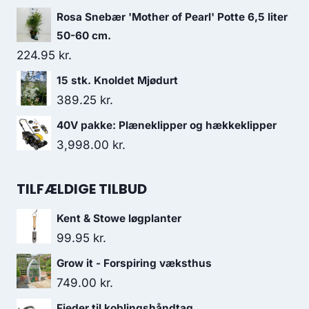
Rosa Snebær 'Mother of Pearl' Potte 6,5 liter
50-60 cm.
224.95
kr.
15 stk. Knoldet Mjødurt
389.25
kr.
40V pakke: Plæneklipper og hækkeklipper
3,998.00
kr.
TILFÆLDIGE TILBUD
Kent & Stowe løgplanter
99.95
kr.
Grow it - Forspiring væksthus
749.00
kr.
Fjeder til koblingshåndtag