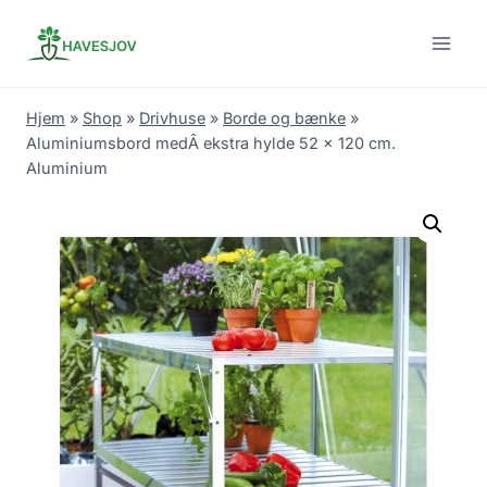
Skip
to
content
Hjem
»
Shop
»
Drivhuse
»
Borde og bænke
»
Aluminiumsbord medÂ ekstra hylde 52 x 120 cm.
Aluminium