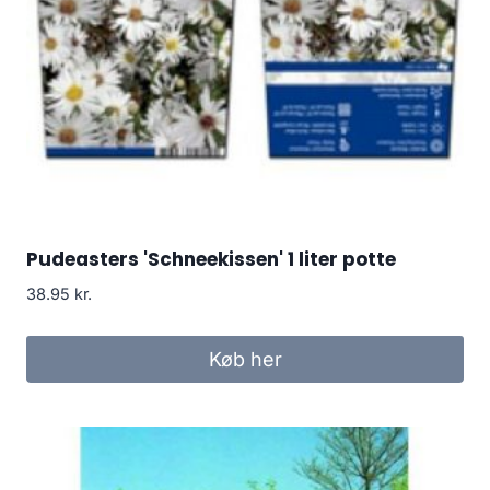
Pudeasters 'Schneekissen' 1 liter potte
38.95
kr.
Køb her