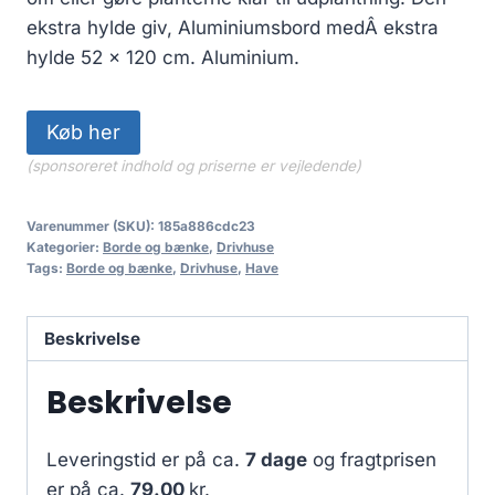
ekstra hylde giv, Aluminiumsbord medÂ ekstra
hylde 52 x 120 cm. Aluminium.
Køb her
(sponsoreret indhold og priserne er vejledende)
Varenummer (SKU):
185a886cdc23
Kategorier:
Borde og bænke
,
Drivhuse
Tags:
Borde og bænke
,
Drivhuse
,
Have
Beskrivelse
Beskrivelse
Leveringstid er på ca.
7 dage
og fragtprisen
er på ca.
79.00
kr.