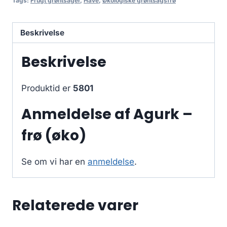
Tags:
Frugt grøntsager
,
Have
,
Økologiske grøntsagsfrø
Beskrivelse
Beskrivelse
Produktid er
5801
Anmeldelse af Agurk –
frø (øko)
Se om vi har en
anmeldelse
.
Relaterede varer