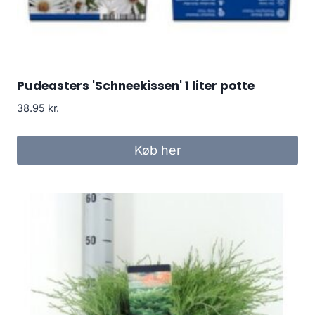
Pudeasters 'Schneekissen' 1 liter potte
38.95
kr.
Køb her