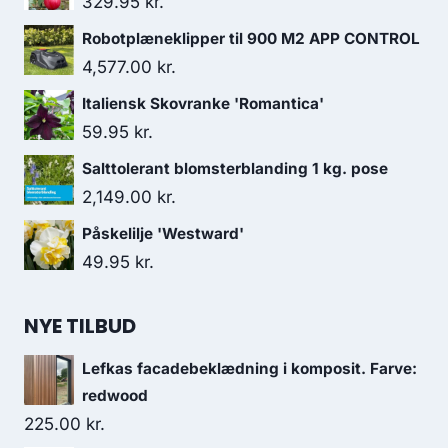
329.95
kr.
Robotplæneklipper til 900 M2 APP CONTROL
4,577.00
kr.
Italiensk Skovranke 'Romantica'
59.95
kr.
Salttolerant blomsterblanding 1 kg. pose
2,149.00
kr.
Påskelilje 'Westward'
49.95
kr.
NYE TILBUD
Lefkas facadebeklædning i komposit. Farve:
redwood
225.00
kr.