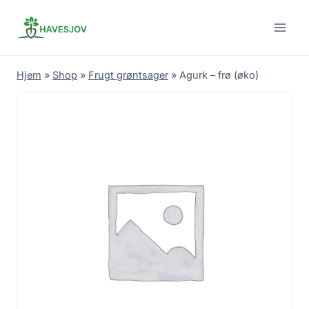
Skip
to
content
Hjem
»
Shop
»
Frugt grøntsager
»
Agurk – frø (øko)