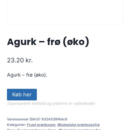
Agurk – frø (øko)
23.20
kr.
Agurk – frø (øko).
Køb her
(sponsoreret indhold og priserne er vejledende)
Varenummer (SKU):
9324329f4dc9
Kategorier:
Frugt grøntsager
,
Økologiske grøntsagsfrø