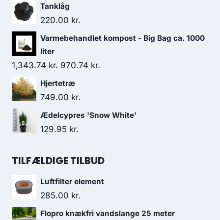
Tanklåg
220.00
kr.
Varmebehandlet kompost - Big Bag ca. 1000
liter
Den
Den
1,343.74
kr.
970.74
kr.
oprindelige
aktuelle
Hjertetræ
pris
pris
749.00
kr.
var:
er:
Ædelcypres 'Snow White'
1,343.74 kr..
970.74 kr..
129.95
kr.
TILFÆLDIGE TILBUD
Luftfilter element
285.00
kr.
Flopro knækfri vandslange 25 meter