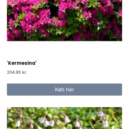
'Kermesina'
204.95
kr.
Køb her