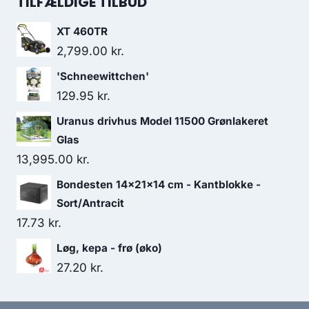
TILFÆLDIGE TILBUD
XT 460TR
2,799.00
kr.
'Schneewittchen'
129.95
kr.
Uranus drivhus Model 11500 Grønlakeret
Glas
13,995.00
kr.
Bondesten 14x21x14 cm - Kantblokke -
Sort/Antracit
17.73
kr.
Løg, kepa - frø (øko)
27.20
kr.