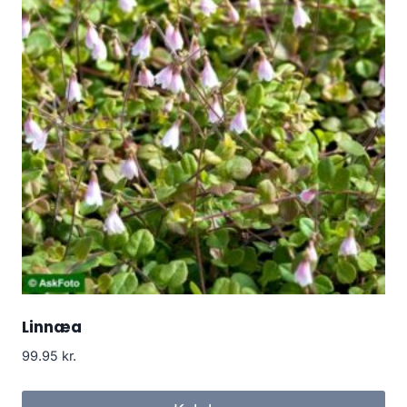
Linnæa
99.95
kr.