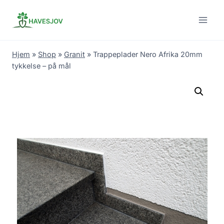
Skip
to
content
Hjem
»
Shop
»
Granit
»
Trappeplader Nero Afrika 20mm
tykkelse – på mål