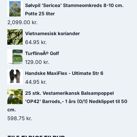
Sølvpil 'Sericea' Stammeomkreds 8-10 cm.
Potte 25 liter
2,099.00
kr.
Vietnamesisk koriander
64.95
kr.
TurflineÂ® Golf
129.00
kr.
Handske MaxiFlex - Ultimate Str 6
44.95
kr.
25 stk. Vestamerikansk Balsampoppel
'OP42' Barrods,- 1 års (0/1) Nedklippet til 50
cm.
598.75
kr.