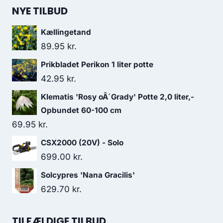
NYE TILBUD
Kællingetand
89.95
kr.
Prikbladet Perikon 1 liter potte
42.95
kr.
Klematis 'Rosy oÂ´Grady' Potte 2,0 liter,-
Opbundet 60-100 cm
69.95
kr.
CSX2000 (20V) - Solo
699.00
kr.
Solcypres 'Nana Gracilis'
629.70
kr.
TILFÆLDIGE TILBUD