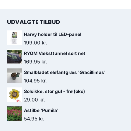
UDVALGTE TILBUD
Harvy holder til LED-panel
199.00
kr.
RYOM Væksttunnel sort net
169.95
kr.
Smalbladet elefantgræs 'Gracillimus'
104.95
kr.
Solsikke, stor gul - frø (øko)
29.00
kr.
Astilbe 'Pumila'
54.95
kr.