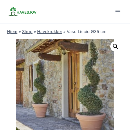
Skip
to
content
Hjem
»
Shop
»
Havekrukker
»
Vaso Liscio Ø35 cm