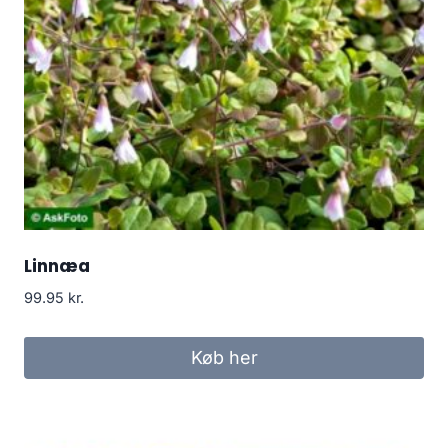
Linnæa
99.95
kr.
Køb her