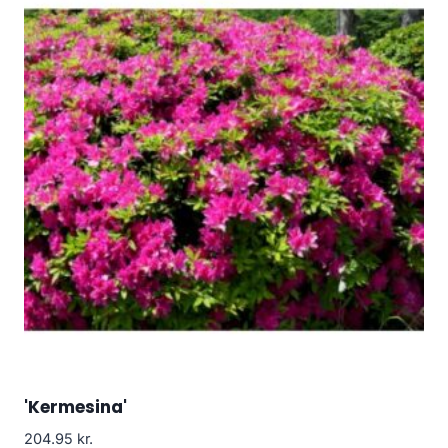
'Kermesina'
204.95
kr.