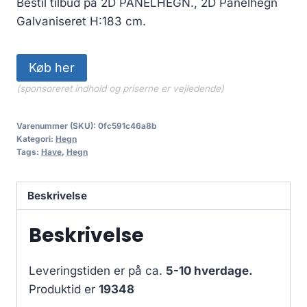
Bestil tilbud på 2D PANELHEGN., 2D Panelhegn
Galvaniseret H:183 cm.
Køb her
(sponsoreret indhold og priserne er vejledende)
Varenummer (SKU):
0fc591c46a8b
Kategori:
Hegn
Tags:
Have
,
Hegn
Beskrivelse
Beskrivelse
Leveringstiden er på ca.
5-10 hverdage.
Produktid er
19348