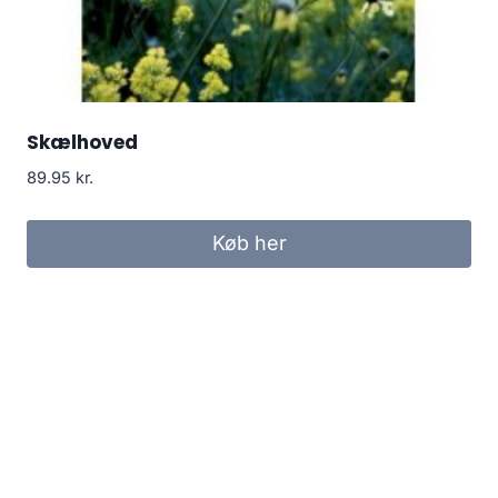
Skælhoved
89.95
kr.
Køb her