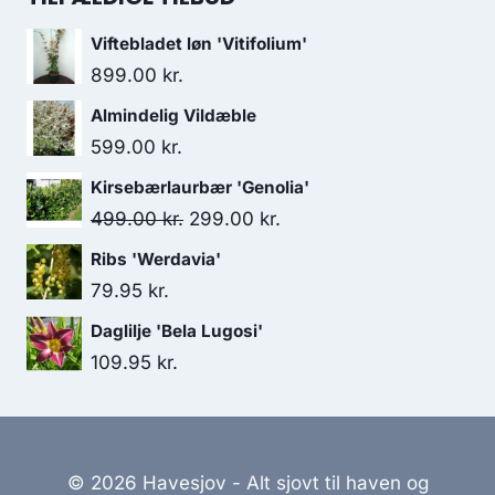
Viftebladet løn 'Vitifolium'
899.00
kr.
Almindelig Vildæble
599.00
kr.
Kirsebærlaurbær 'Genolia'
Den
Den
499.00
kr.
299.00
kr.
oprindelige
aktuelle
Ribs 'Werdavia'
pris
pris
79.95
kr.
var:
er:
Daglilje 'Bela Lugosi'
499.00 kr..
299.00 kr..
109.95
kr.
© 2026 Havesjov - Alt sjovt til haven og