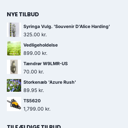
NYE TILBUD
Syringa Vulg. 'Souvenir D'Alice Harding'
325.00
kr.
Vedligeholdelse
899.00
kr.
Tændrør W9LMR-US
70.00
kr.
Storkenæb 'Azure Rush'
89.95
kr.
TS5620
1,799.00
kr.
TILFÆLDIGE TILBUD