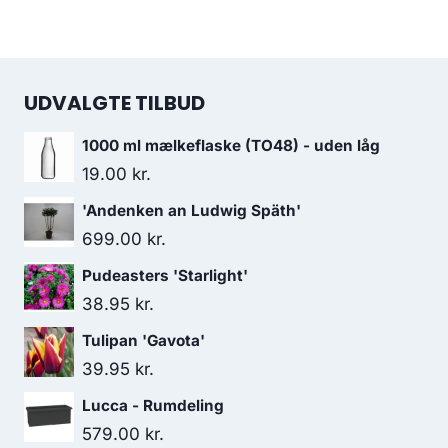
UDVALGTE TILBUD
1000 ml mælkeflaske (TO48) - uden låg
19.00
kr.
'Andenken an Ludwig Späth'
699.00
kr.
Pudeasters 'Starlight'
38.95
kr.
Tulipan 'Gavota'
39.95
kr.
Lucca - Rumdeling
579.00
kr.