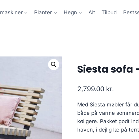
maskiner
Planter
Hegn
Alt
Tilbud
Bestse
Siesta sofa 
2,799.00
kr.
Med Siesta møbler får du 
både på varme sommerdag
køligere. Pakket godt ind
haven, i dejlig læ på te