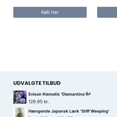
Køb her
UDVALGTE TILBUD
Evison Klematis 'Diamantina'Â®
129.95
kr.
Hængende Japansk Lærk 'Stiff Weeping'