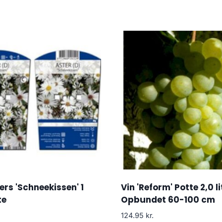
rs 'Schneekissen' 1
Vin 'Reform' Potte 2,0 li
te
Opbundet 60-100 cm
124.95
kr.