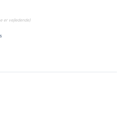
ne er vejledende)
5