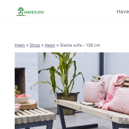
Skip
to
Have
content
Hjem
»
Shop
»
Hegn
»
Siesta sofa – 138 cm