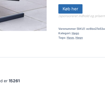
Køb her
(sponsoreret indhold og priser
Varenummer (SKU):
ec6be27a53a
Kategori:
Hegn
Tags:
Have
,
Hegn
id er
15261