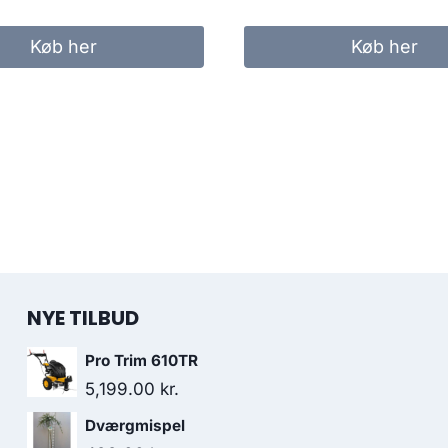
Køb her
Køb her
NYE TILBUD
Pro Trim 610TR
5,199.00
kr.
Dværgmispel