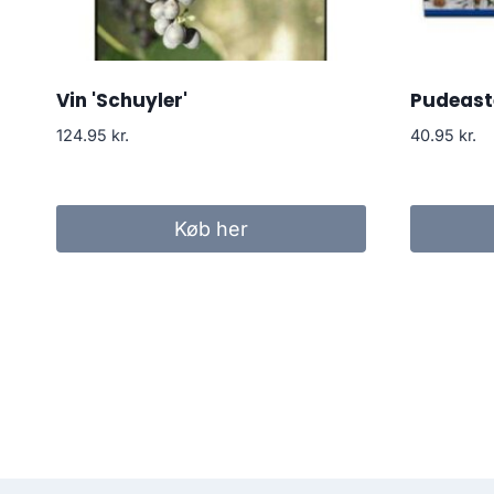
Vin 'Schuyler'
Pudeaste
124.95
kr.
40.95
kr.
Køb her