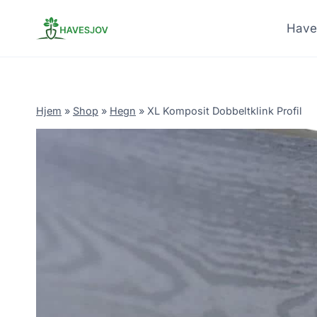
Skip
to
Have
content
Hjem
»
Shop
»
Hegn
»
XL Komposit Dobbeltklink Profil