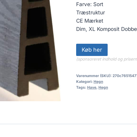
Farve: Sort
Træstruktur
CE Mærket
Dim, XL Komposit Dobbelt
Køb her
(sponsoreret indhold og priser
Varenummer (SKU):
270c7651547
Kategori:
Hegn
Tags:
Have
,
Hegn