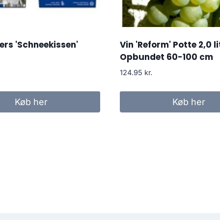
rs 'Schneekissen'
Vin 'Reform' Potte 2,0 li
Opbundet 60-100 cm
124.95
kr.
Køb her
Køb her