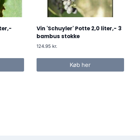
ter,-
Vin 'Schuyler' Potte 2,0 liter,- 3
bambus stokke
124.95
kr.
Køb her