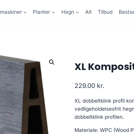
maskiner
Planter
Hegn
Alt
Tilbud
Bestse
XL Komposit
229.00
kr.
XL dobbeltklink profil ko
vedligeholdelsesfrit heg
dobbeltklink profilen.
Materiale: WPC (Wood P