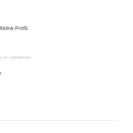
klink Profil.
ne er vejledende)
7