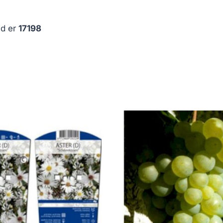
id er
17198