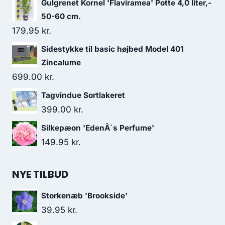
Gulgrenet Kornel 'Flaviramea' Potte 4,0 liter,-
50-60 cm.
179.95
kr.
Sidestykke til basic højbed Model 401
Zincalume
699.00
kr.
Tagvindue Sortlakeret
399.00
kr.
Silkepæon 'EdenÂ´s Perfume'
149.95
kr.
NYE TILBUD
Storkenæb 'Brookside'
39.95
kr.