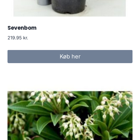
Sevenbom
219.95
kr.
Køb her