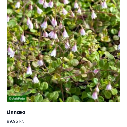
Linnæa
99.95
kr.