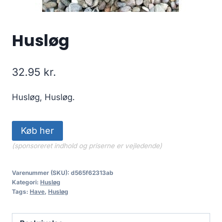
Husløg
32.95
kr.
Husløg, Husløg.
Køb her
(sponsoreret indhold og priserne er vejledende)
Varenummer (SKU):
d565f62313ab
Kategori:
Husløg
Tags:
Have
,
Husløg