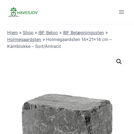
Skip
to
content
Hjem
»
Shop
»
IBF Beton
»
IBF Belægningssten
»
Holmegaardsten
»
Holmegaardsten 14x21x14 cm –
Kantblokke – Sort/Antracit