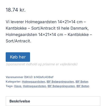
18.74
kr.
Vi leverer Holmegaardsten 14x21x14 cm –
Kantblokke – Sort/Antracit til hele Danmark,
Holmegaardsten 14x21x14 cm – Kantblokke –
Sort/Antracit.
Køb her
(sponsoreret indhold og priserne er vejledende)
Varenummer (SKU):
b142efc438ef
Kategorier:
Holmegaardsten
,
IBF Belægningssten
,
IBF Beton
Tags:
Have
,
Holmegaardsten
,
IBF Belægningssten
,
IBF Beton
Beskrivelse