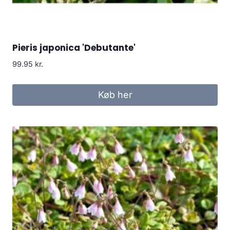
Pieris japonica 'Debutante'
99.95
kr.
Køb her