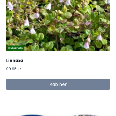
Linnæa
99.95
kr.
Køb her