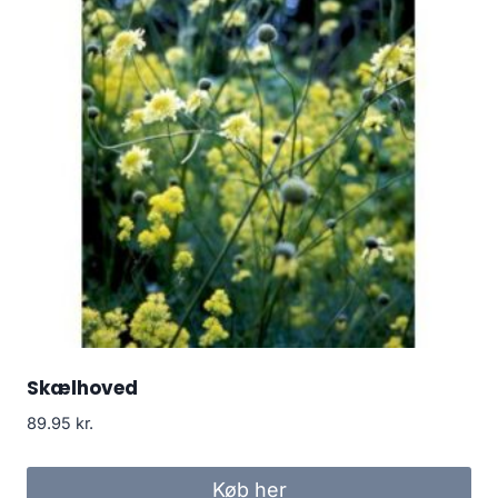
Skælhoved
89.95
kr.
Køb her