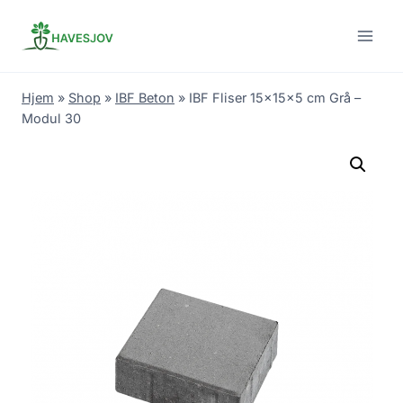
Skip
to
content
Hjem
»
Shop
»
IBF Beton
»
IBF Fliser 15x15x5 cm Grå –
Modul 30