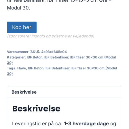
Modul 30.
Køb her
(sponsoreret indhold og priserne er vejledende)
Varenummer (SKU):
4c91ad665e04
Kategorier:
IBF Beton
,
IBF Betonfliser
,
IBF fliser 30x30 cm (Modul
30)
Tags:
Have
,
IBF Beton
,
IBF Betonfliser
,
IBF fliser 30x30 cm (Modul
30)
Beskrivelse
Beskrivelse
Leveringstid er på ca.
1-3 hverdage dage
og