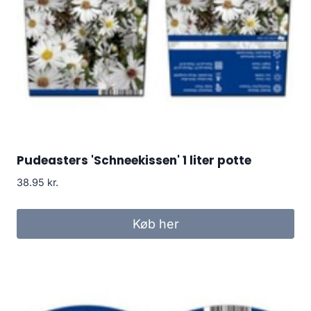
Pudeasters 'Schneekissen' 1 liter potte
38.95
kr.
Køb her