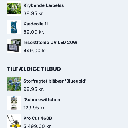
Krybende Læbeløs
38.95
kr.
Kædeolie 1L
89.00
kr.
Insektfælde UV LED 20W
449.00
kr.
TILFÆLDIGE TILBUD
Storfrugtet blåbær 'Bluegold'
99.95
kr.
'Schneewittchen'
129.95
kr.
Pro Cut 460B
5,499.00
kr.