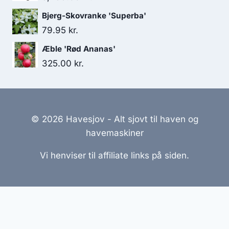
Bjerg-Skovranke 'Superba'
79.95
kr.
Æble 'Rød Ananas'
325.00
kr.
© 2026 Havesjov - Alt sjovt til haven og
havemaskiner
Vi henviser til affiliate links på siden.
Hjemmesider Til Salg
|
Hjemmeside Udvikling
|
Online
Tilbud