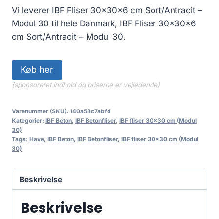
Vi leverer IBF Fliser 30x30x6 cm Sort/Antracit –
Modul 30 til hele Danmark, IBF Fliser 30x30x6
cm Sort/Antracit – Modul 30.
Køb her
(sponsoreret indhold og priserne er vejledende)
Varenummer (SKU):
140a58c7abfd
Kategorier:
IBF Beton
,
IBF Betonfliser
,
IBF fliser 30x30 cm (Modul
30)
Tags:
Have
,
IBF Beton
,
IBF Betonfliser
,
IBF fliser 30x30 cm (Modul
30)
Beskrivelse
Beskrivelse