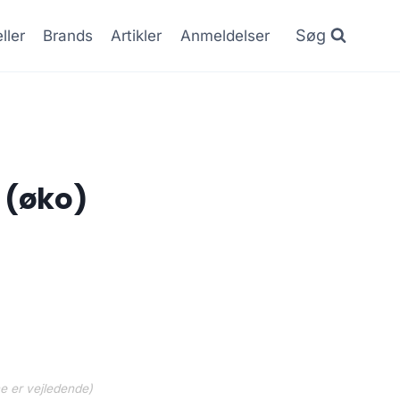
Søg
ller
Brands
Artikler
Anmeldelser
 (øko)
ne er vejledende)