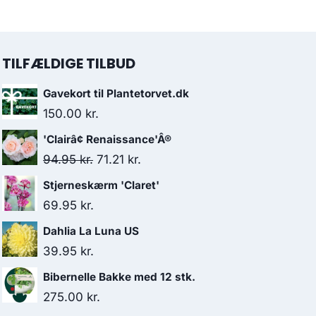
TILFÆLDIGE TILBUD
Gavekort til Plantetorvet.dk
150.00
kr.
'Clairâ¢ Renaissance'Â®
Den
Den
94.95
kr.
71.21
kr.
oprindelige
aktuelle
Stjerneskærm 'Claret'
pris
pris
69.95
kr.
var:
er:
Dahlia La Luna US
94.95 kr..
71.21 kr..
39.95
kr.
Bibernelle Bakke med 12 stk.
275.00
kr.