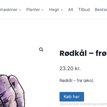
maskiner
Planter
Hegn
Alt
Tilbud
Bestse
Rødkål – frø
23.20
kr.
Rødkål – frø (øko).
Køb her
(sponsoreret indhold og priser