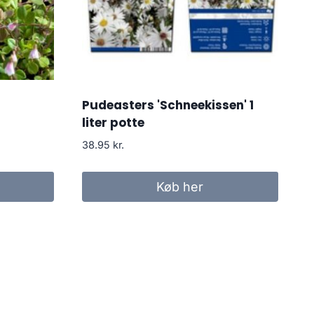
Pudeasters 'Schneekissen' 1
liter potte
38.95
kr.
Køb her