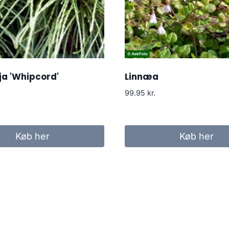
a 'Whipcord'
Linnæa
99.95
kr.
Køb her
Køb her