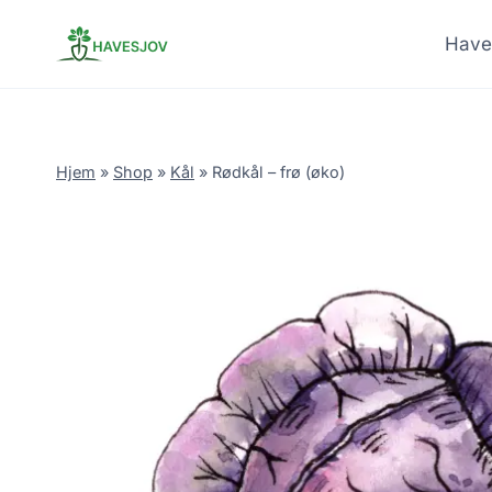
Skip
to
Have
content
Hjem
»
Shop
»
Kål
»
Rødkål – frø (øko)