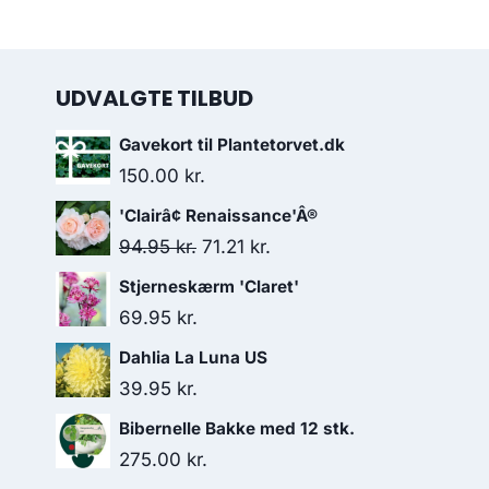
UDVALGTE TILBUD
Gavekort til Plantetorvet.dk
150.00
kr.
'Clairâ¢ Renaissance'Â®
Den
Den
94.95
kr.
71.21
kr.
oprindelige
aktuelle
Stjerneskærm 'Claret'
pris
pris
69.95
kr.
var:
er:
Dahlia La Luna US
94.95 kr..
71.21 kr..
39.95
kr.
Bibernelle Bakke med 12 stk.
275.00
kr.