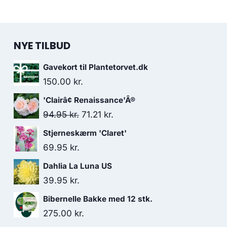
NYE TILBUD
Gavekort til Plantetorvet.dk
150.00
kr.
'Clairâ¢ Renaissance'Â®
Den
Den
94.95
kr.
71.21
kr.
oprindelige
aktuelle
Stjerneskærm 'Claret'
pris
pris
69.95
kr.
var:
er:
Dahlia La Luna US
94.95 kr..
71.21 kr..
39.95
kr.
Bibernelle Bakke med 12 stk.
275.00
kr.