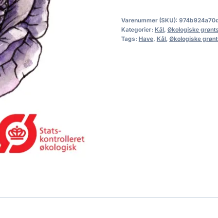
Varenummer (SKU):
974b924a70
Kategorier:
Kål
,
Økologiske grønt
Tags:
Have
,
Kål
,
Økologiske grøn