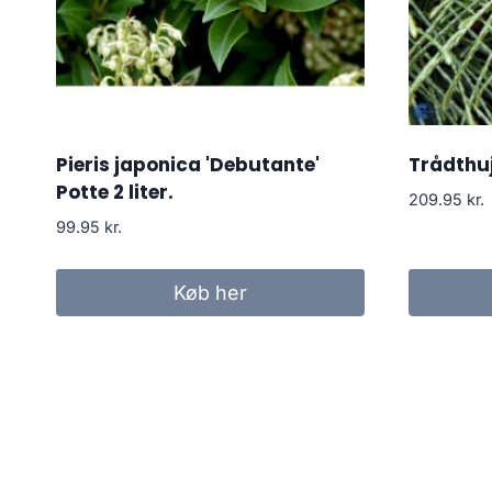
Pieris japonica 'Debutante'
Trådthuj
Potte 2 liter.
209.95
kr.
99.95
kr.
Køb her