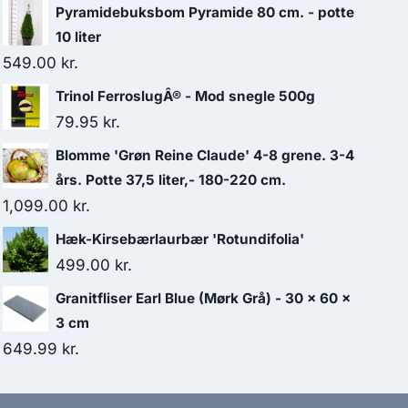
Pyramidebuksbom Pyramide 80 cm. - potte
10 liter
549.00
kr.
Trinol FerroslugÂ® - Mod snegle 500g
79.95
kr.
Blomme 'Grøn Reine Claude' 4-8 grene. 3-4
års. Potte 37,5 liter,- 180-220 cm.
1,099.00
kr.
Hæk-Kirsebærlaurbær 'Rotundifolia'
499.00
kr.
Granitfliser Earl Blue (Mørk Grå) - 30 x 60 x
3 cm
649.99
kr.