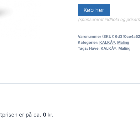
Køb her
(sponsoreret indhold og priser
Varenummer (SKU):
6d3f0ce4a52
Kategorier:
KALKÂ®
,
Maling
Tags:
Have
,
KALKÂ®
,
Maling
tprisen er på ca.
0
kr.