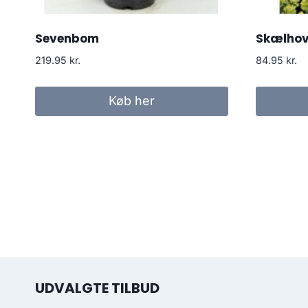
Sevenbom
Skælhove
219.95
kr.
84.95
kr.
Køb her
UDVALGTE TILBUD