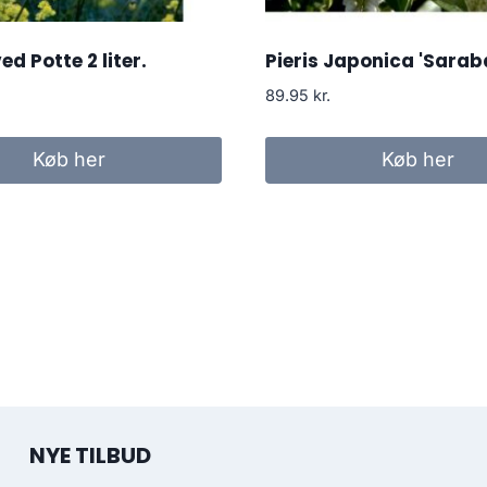
d Potte 2 liter.
Pieris Japonica 'Sarab
89.95
kr.
Køb her
Køb her
NYE TILBUD