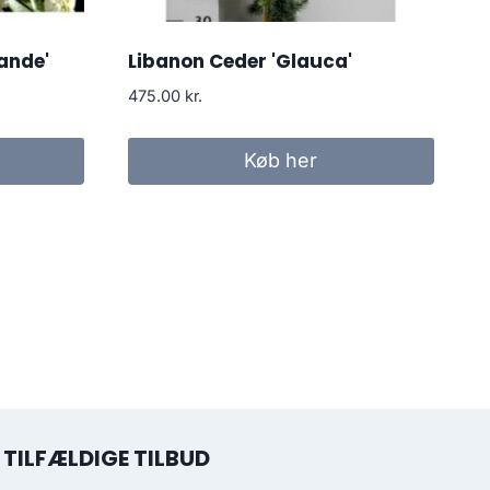
ande'
Libanon Ceder 'Glauca'
475.00
kr.
Køb her
TILFÆLDIGE TILBUD