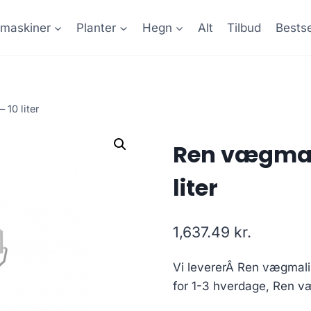
maskiner
Planter
Hegn
Alt
Tilbud
Bestse
10 liter
Ren vægmali
liter
1,637.49
kr.
Vi levererÂ Ren vægmalin
for 1-3 hverdage, Ren væ