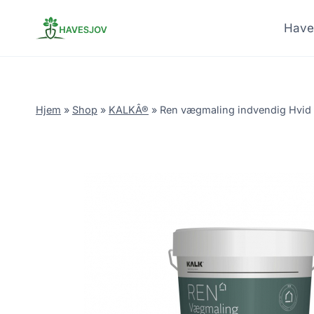
Skip
to
Have
content
Hjem
»
Shop
»
KALKÂ®
»
Ren vægmaling indvendig Hvid – 