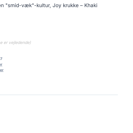
en "smid-væk"-kultur, Joy krukke – Khaki
ne er vejledende)
57
er
er