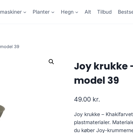
maskiner
Planter
Hegn
Alt
Tilbud
Bestse
l model 39
Joy krukke –
model 39
49.00
kr.
Joy krukke – Khakifarve
plastmaterialer. Materia
du køber Joy-krummerne 