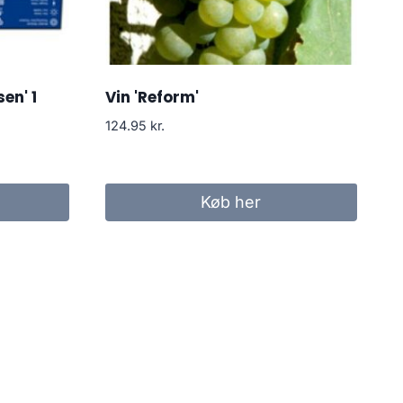
en' 1
Vin 'Reform'
124.95
kr.
Køb her