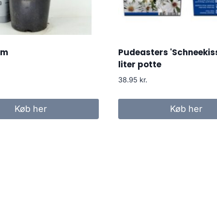
om
Pudeasters 'Schneekiss
liter potte
38.95
kr.
Køb her
Køb her