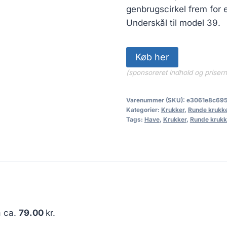
genbrugscirkel frem for 
Underskål til model 39.
Køb her
(sponsoreret indhold og priser
Varenummer (SKU):
e3061e8c69
Kategorier:
Krukker
,
Runde krukk
Tags:
Have
,
Krukker
,
Runde krukk
å ca.
79.00
kr.