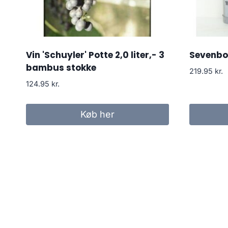
Vin 'Schuyler' Potte 2,0 liter,- 3
Sevenb
bambus stokke
219.95
kr.
124.95
kr.
Køb her