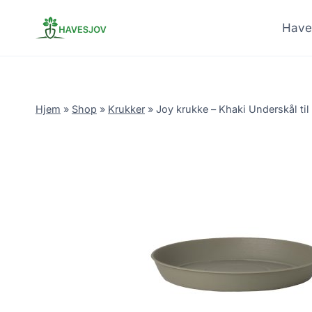
Skip
to
Have
content
Hjem
»
Shop
»
Krukker
»
Joy krukke – Khaki Underskål ti