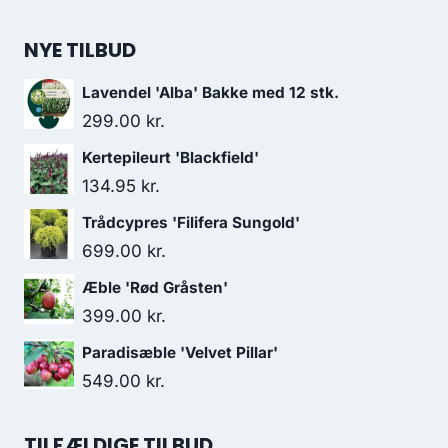
NYE TILBUD
Lavendel 'Alba' Bakke med 12 stk.
299.00
kr.
Kertepileurt 'Blackfield'
134.95
kr.
Trådcypres 'Filifera Sungold'
699.00
kr.
Æble 'Rød Gråsten'
399.00
kr.
Paradisæble 'Velvet Pillar'
549.00
kr.
TILFÆLDIGE TILBUD