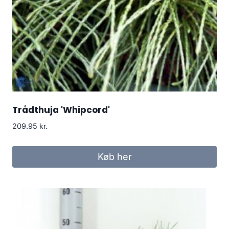
Trådthuja 'Whipcord'
209.95
kr.
Køb her