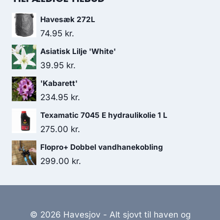
Havesæk 272L
74.95
kr.
Asiatisk Lilje 'White'
39.95
kr.
'Kabarett'
234.95
kr.
Texamatic 7045 E hydraulikolie 1 L
275.00
kr.
Flopro+ Dobbel vandhanekobling
299.00
kr.
© 2026 Havesjov - Alt sjovt til haven og