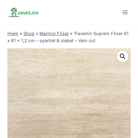
Skip
to
content
Hjem
»
Shop
»
Marmor Fliser
»
Travertin Suprem Fliser 61
x 61 x 1,2 cm – spartlet & slebet – Vein cut