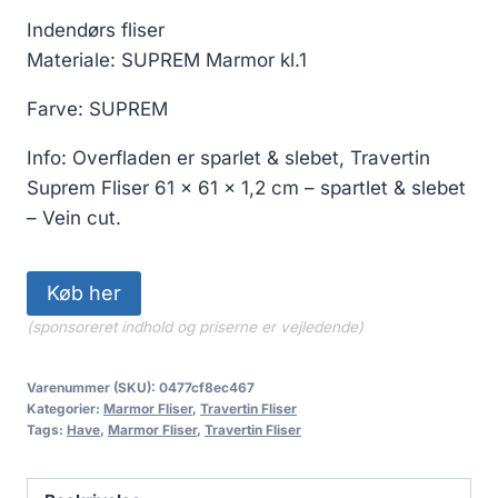
Indendørs fliser
Materiale: SUPREM Marmor kl.1
Farve: SUPREM
Info: Overfladen er sparlet & slebet, Travertin
Suprem Fliser 61 x 61 x 1,2 cm – spartlet & slebet
– Vein cut.
Køb her
(sponsoreret indhold og priserne er vejledende)
Varenummer (SKU):
0477cf8ec467
Kategorier:
Marmor Fliser
,
Travertin Fliser
Tags:
Have
,
Marmor Fliser
,
Travertin Fliser