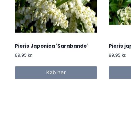
Pieris Japonica 'Sarabande'
Pieris j
89.95
kr.
99.95
kr.
Køb her