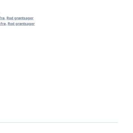
c
frø
,
Rod grøntsager
frø
,
Rod grøntsager