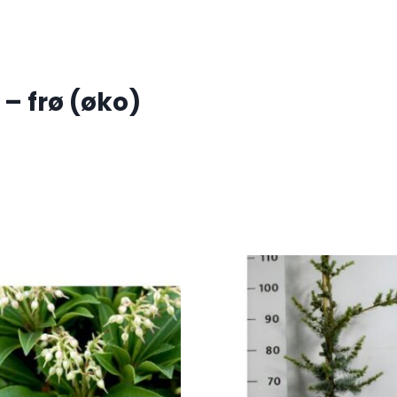
– frø (øko)