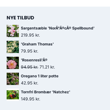
NYE TILBUD
Sargentsæble 'NorÃ°Ã®cÂ® Spellbound'
219.95
kr.
'Graham Thomas'
79.95
kr.
'Rosenresli'Â®
Den
Den
94.95
kr.
71.21
kr.
oprindelige
aktuelle
Oregano 1 liter potte
pris
pris
42.95
kr.
var:
er:
Tornfri Brombær 'Natchez'
94.95 kr..
71.21 kr..
149.95
kr.