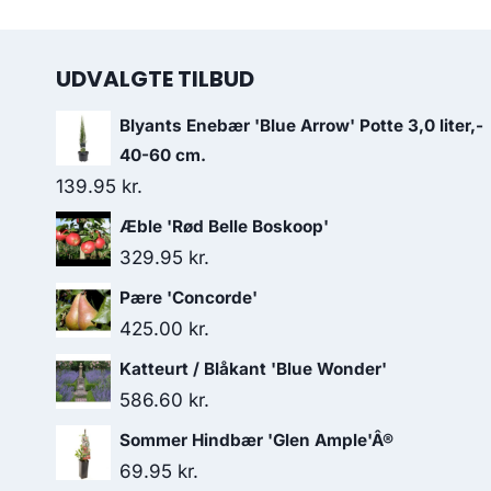
UDVALGTE TILBUD
Blyants Enebær 'Blue Arrow' Potte 3,0 liter,-
40-60 cm.
139.95
kr.
Æble 'Rød Belle Boskoop'
329.95
kr.
Pære 'Concorde'
425.00
kr.
Katteurt / Blåkant 'Blue Wonder'
586.60
kr.
Sommer Hindbær 'Glen Ample'Â®
69.95
kr.