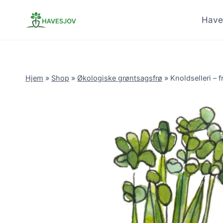
Skip
to
Have
content
Hjem
»
Shop
»
Økologiske grøntsagsfrø
»
Knoldselleri – f