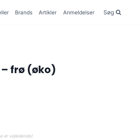
Søg
ller
Brands
Artikler
Anmeldelser
 – frø (øko)
ne er vejledende)