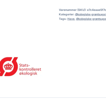
Varenummer (SKU):
e7c4eaae5f7
Kategorier:
Økologiske grøntsags
Tags:
Have
,
Økologiske grøntsags