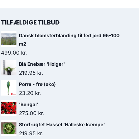
TILFÆLDIGE TILBUD
Dansk blomsterblanding til fed jord 95-100
m2
499.00
kr.
Blå Enebær 'Holger'
219.95
kr.
Porre - frø (øko)
23.20
kr.
'Bengal'
275.00
kr.
Storfrugtet Hassel 'Halleske kæmpe'
219.95
kr.