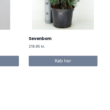
'
Sevenbom
219.95
kr.
Køb her