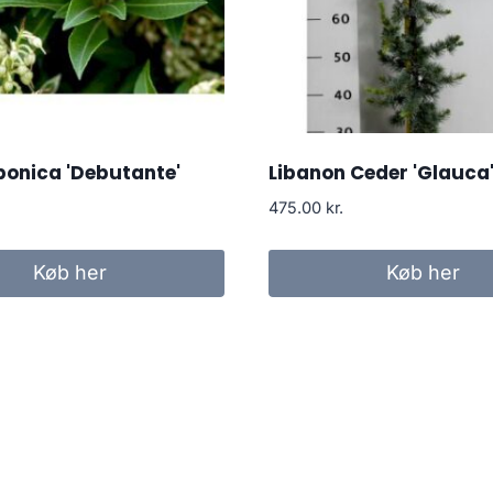
aponica 'Debutante'
Libanon Ceder 'Glauca
475.00
kr.
Køb her
Køb her