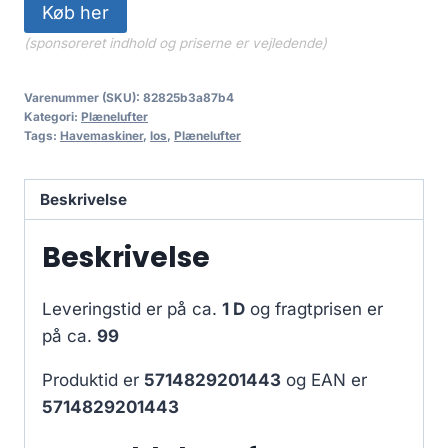
Køb her
(sponsoreret indhold og priserne er vejledende)
Varenummer (SKU):
82825b3a87b4
Kategori:
Plænelufter
Tags:
Havemaskiner
,
los
,
Plænelufter
Beskrivelse
Beskrivelse
Leveringstid er på ca.
1 D
og fragtprisen er
på ca.
99
Produktid er
5714829201443
og EAN er
5714829201443