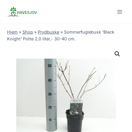
Skip
to
content
Hjem
»
Shop
»
Prydbuske
»
Sommerfuglebusk 'Black
Knight' Potte 2,0 liter,- 30-40 cm.