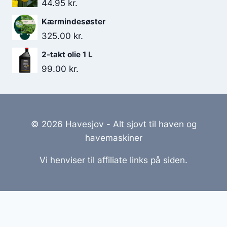
44.95
kr.
Kærmindesøster
325.00
kr.
2-takt olie 1 L
99.00
kr.
© 2026 Havesjov - Alt sjovt til haven og
havemaskiner
Vi henviser til affiliate links på siden.
Hjemmesider Til Salg
|
Hjemmeside Udvikling
|
Online
Tilbud