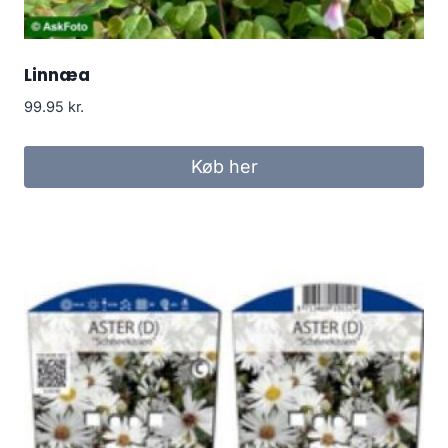
Linnæa
99.95
kr.
Køb her