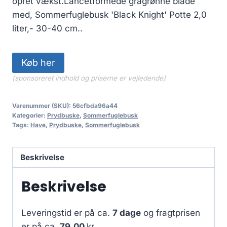
opret vækst.Lancetformede grågrønne blade
med, Sommerfuglebusk 'Black Knight' Potte 2,0
liter,- 30-40 cm..
Køb her
(sponsoreret indhold og priserne er vejledende)
Varenummer (SKU):
56cfbda96a44
Kategorier:
Prydbuske
,
Sommerfuglebusk
Tags:
Have
,
Prydbuske
,
Sommerfuglebusk
Beskrivelse
Beskrivelse
Leveringstid er på ca.
7 dage
og fragtprisen
er på ca.
79.00
kr.