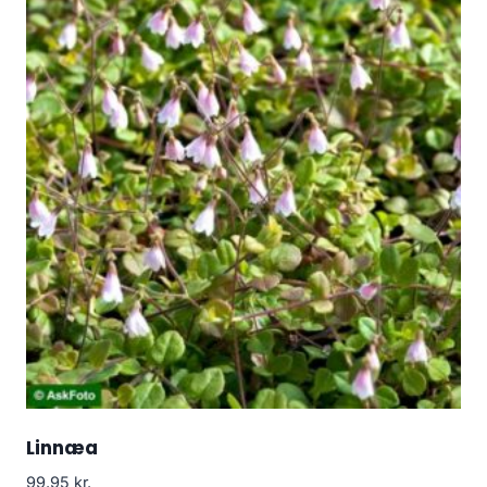
Linnæa
99.95
kr.