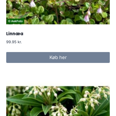
Linnæa
99.95
kr.
Køb her