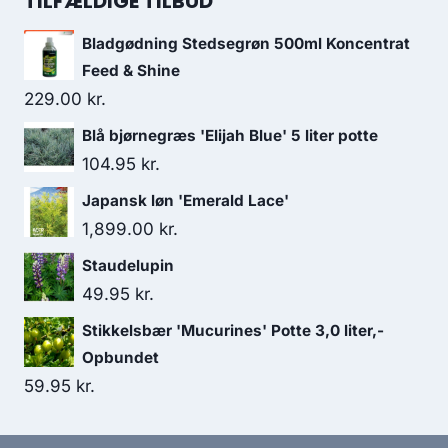
TILFÆLDIGE TILBUD
Bladgødning Stedsegrøn 500ml Koncentrat
Feed & Shine
229.00
kr.
Blå bjørnegræs 'Elijah Blue' 5 liter potte
104.95
kr.
Japansk løn 'Emerald Lace'
1,899.00
kr.
Staudelupin
49.95
kr.
Stikkelsbær 'Mucurines' Potte 3,0 liter,-
Opbundet
59.95
kr.