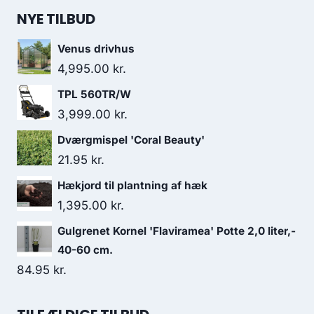
NYE TILBUD
Venus drivhus
4,995.00
kr.
TPL 560TR/W
3,999.00
kr.
Dværgmispel 'Coral Beauty'
21.95
kr.
Hækjord til plantning af hæk
1,395.00
kr.
Gulgrenet Kornel 'Flaviramea' Potte 2,0 liter,-
40-60 cm.
84.95
kr.