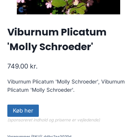
Viburnum Plicatum
'Molly Schroeder'
749.00
kr.
Viburnum Plicatum 'Molly Schroeder', Viburnum
Plicatum 'Molly Schroeder'.
Køb her
(sponsoreret indhold og priserne er vejledende)
Varenummer (SKU):
ddbc2aa3020d