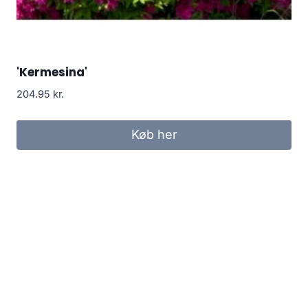
'Kermesina'
204.95
kr.
Køb her