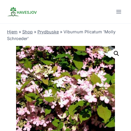
Skip
to
content
Hjem
»
Shop
»
Prydbuske
»
Viburnum Plicatum 'Molly
Schroeder'