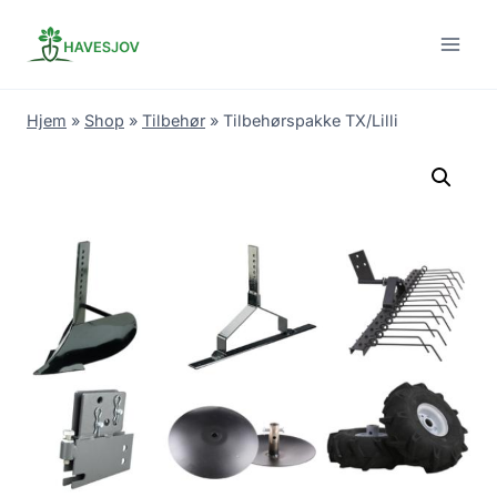
Skip
to
content
Hjem
»
Shop
»
Tilbehør
»
Tilbehørspakke TX/Lilli