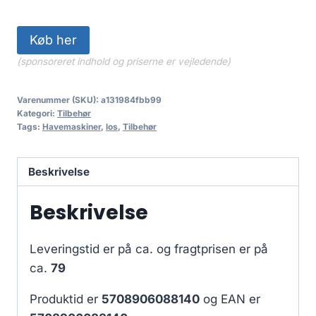
Køb her
(sponsoreret indhold og priserne er vejledende)
Varenummer (SKU):
a131984fbb99
Kategori:
Tilbehør
Tags:
Havemaskiner
,
los
,
Tilbehør
Beskrivelse
Beskrivelse
Leveringstid er på ca.
og fragtprisen er på
ca.
79
Produktid er
5708906088140
og EAN er