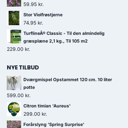
59.95
kr.
Stor Violfrøstjerne
74.95
kr.
TurflineÂ® Classic - Til den almindelig
græsplæne 2,1 kg., Til 105 m2
229.00
kr.
NYE TILBUD
Dværgmispel Opstammet 120 cm. 10 liter
potte
599.00
kr.
Citron timian 'Aureus'
299.00
kr.
Forårslyng 'Spring Surprise'