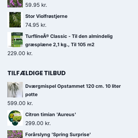
59.95
kr.
Stor Violfrøstjerne
74.95
kr.
TurflineÂ® Classic - Til den almindelig
græsplæne 2,1 kg., Til 105 m2
229.00
kr.
TILFÆLDIGE TILBUD
Dværgmispel Opstammet 120 cm. 10 liter
potte
599.00
kr.
Citron timian 'Aureus'
299.00
kr.
Forårslyng 'Spring Surprise'