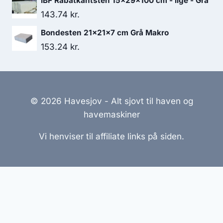
IBF Rabatkantsten 15x29x100 cm - lige - Grå
143.74
kr.
Bondesten 21x21x7 cm Grå Makro
153.24
kr.
© 2026 Havesjov - Alt sjovt til haven og
havemaskiner
Vi henviser til affiliate links på siden.
Hjemmesider Til Salg
|
Hjemmeside Udvikling
|
Online
Tilbud
Denne side kan være skabt med AI! Indholdet er