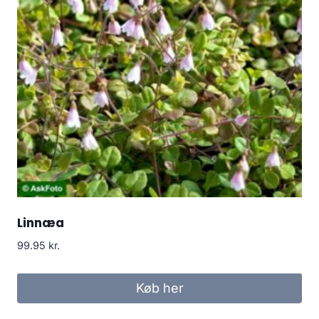
Linnæa
99.95
kr.
Køb her