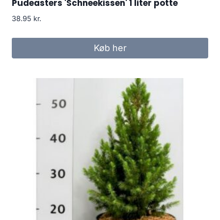
Pudeasters 'Schneekissen' 1 liter potte
38.95
kr.
Køb her