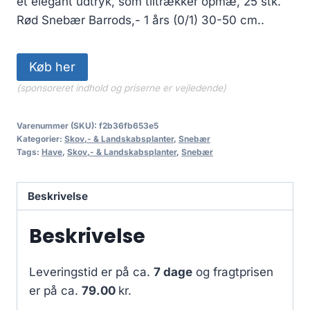
et elegant udtryk, som tiltrækker opmæ, 25 stk.
Rød Snebær Barrods,- 1 års (0/1) 30-50 cm..
Køb her
(sponsoreret indhold og priserne er vejledende)
Varenummer (SKU):
f2b36fb653e5
Kategorier:
Skov,- & Landskabsplanter
,
Snebær
Tags:
Have
,
Skov,- & Landskabsplanter
,
Snebær
Beskrivelse
Beskrivelse
Leveringstid er på ca.
7 dage
og fragtprisen
er på ca.
79.00
kr.