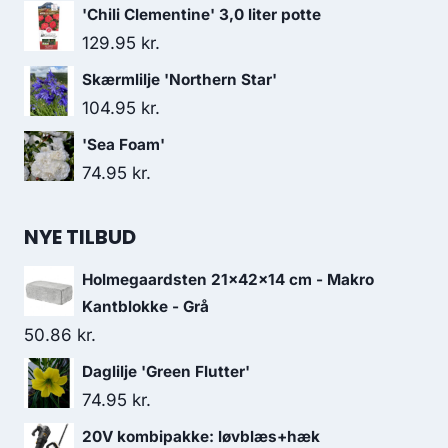
'Chili Clementine' 3,0 liter potte
129.95
kr.
Skærmlilje 'Northern Star'
104.95
kr.
'Sea Foam'
74.95
kr.
NYE TILBUD
Holmegaardsten 21x42x14 cm - Makro
Kantblokke - Grå
50.86
kr.
Daglilje 'Green Flutter'
74.95
kr.
20V kombipakke: løvblæs+hæk