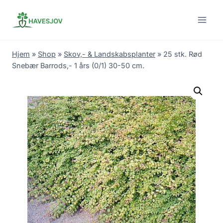
Skip
to
content
Hjem
»
Shop
»
Skov,- & Landskabsplanter
»
25 stk. Rød
Snebær Barrods,- 1 års (0/1) 30-50 cm.