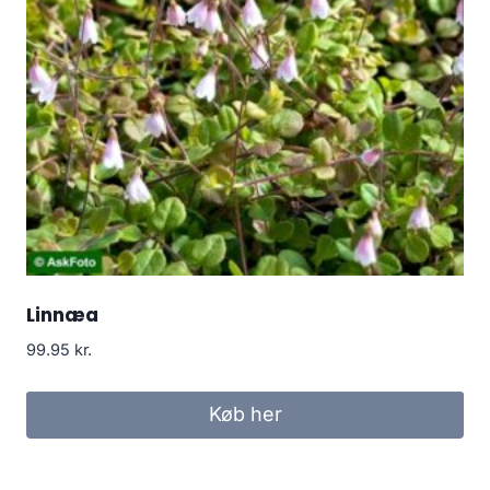
Linnæa
99.95
kr.
Køb her