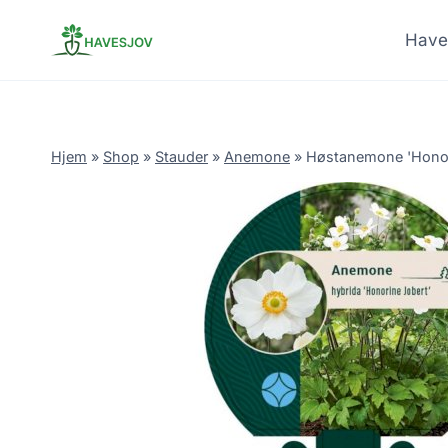
Skip
to
Have
content
Hjem
»
Shop
»
Stauder
»
Anemone
»
Høstanemone 'Honor