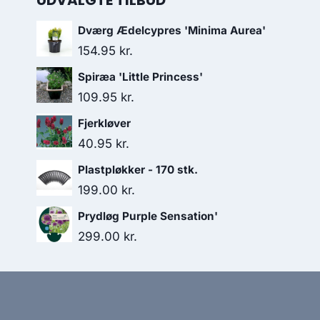
UDVALGTE TILBUD
Dværg Ædelcypres 'Minima Aurea'
154.95
kr.
Spiræa 'Little Princess'
109.95
kr.
Fjerkløver
40.95
kr.
Plastpløkker - 170 stk.
199.00
kr.
Prydløg Purple Sensation'
299.00
kr.