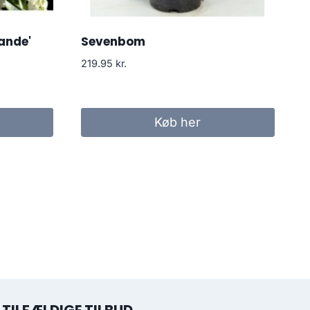
ande'
Sevenbom
219.95
kr.
Køb her