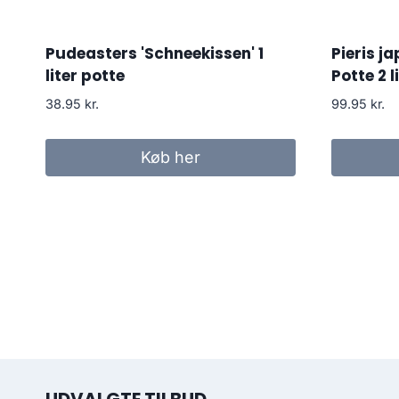
Pudeasters 'Schneekissen' 1
Pieris j
liter potte
Potte 2 li
38.95
kr.
99.95
kr.
Køb her