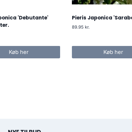
aponica 'Debutante'
Pieris Japonica 'Sarab
ter.
89.95
kr.
Køb her
Køb her