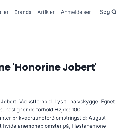
Søg
ller
Brands
Artikler
Anmeldelser
 'Honorine Jobert'
obert' Vækstforhold: Lys til halvskygge. Egnet
ovbundslignende forhold.Højde: 100
nter pr kvadratmeterBlomstringstid: August-
ent hvide anemoneblomster på, Høstanemone