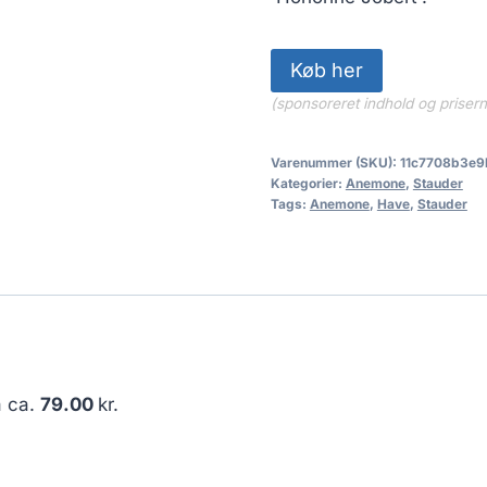
Køb her
(sponsoreret indhold og priser
Varenummer (SKU):
11c7708b3e9
Kategorier:
Anemone
,
Stauder
Tags:
Anemone
,
Have
,
Stauder
å ca.
79.00
kr.