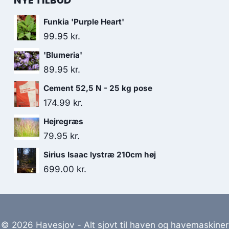
NYE TILBUD
Funkia 'Purple Heart'
99.95
kr.
'Blumeria'
89.95
kr.
Cement 52,5 N - 25 kg pose
174.99
kr.
Hejregræs
79.95
kr.
Sirius Isaac lystræ 210cm høj
699.00
kr.
© 2026 Havesjov - Alt sjovt til haven og havemaskiner