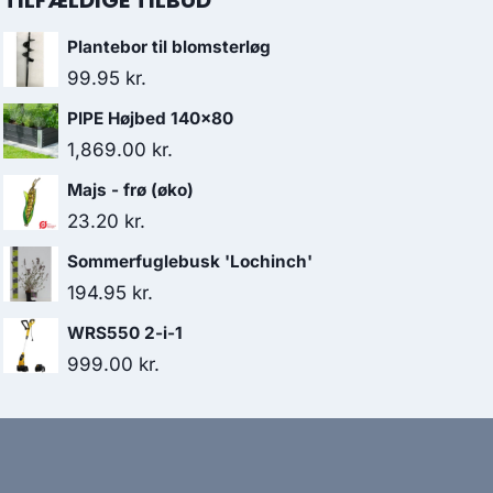
TILFÆLDIGE TILBUD
Plantebor til blomsterløg
99.95
kr.
PIPE Højbed 140x80
1,869.00
kr.
Majs - frø (øko)
23.20
kr.
Sommerfuglebusk 'Lochinch'
194.95
kr.
WRS550 2-i-1
999.00
kr.