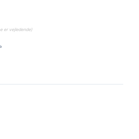
ne er vejledende)
b