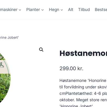
maskiner
Planter
Hegn
Alt
Tilbud
Bestse
ine Jobert'
Høstanemone
299.00
kr.
Høstanemone 'Honorine J
til forvildning under sk
cmPlantetæthed: 4-6 pla
oktober. Meget store r
'Honorine Jobert'.