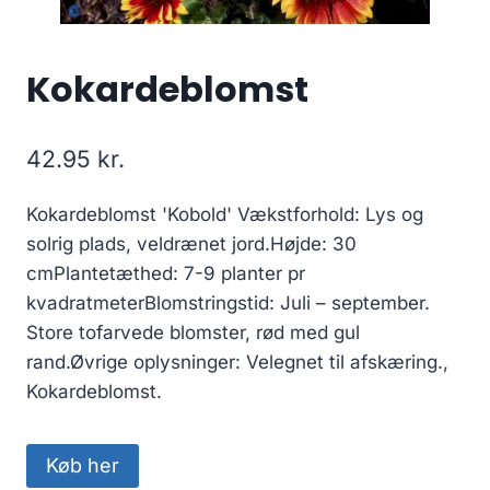
Kokardeblomst
42.95
kr.
Kokardeblomst 'Kobold' Vækstforhold: Lys og
solrig plads, veldrænet jord.Højde: 30
cmPlantetæthed: 7-9 planter pr
kvadratmeterBlomstringstid: Juli – september.
Store tofarvede blomster, rød med gul
rand.Øvrige oplysninger: Velegnet til afskæring.,
Kokardeblomst.
Køb her