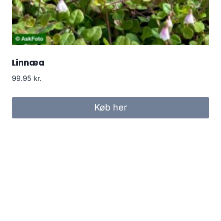
Linnæa
99.95
kr.
Køb her