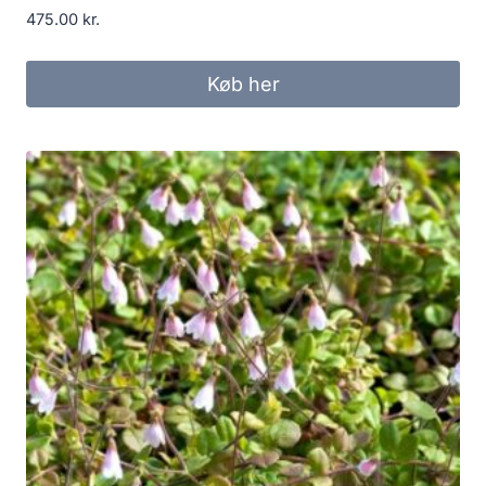
475.00
kr.
Køb her