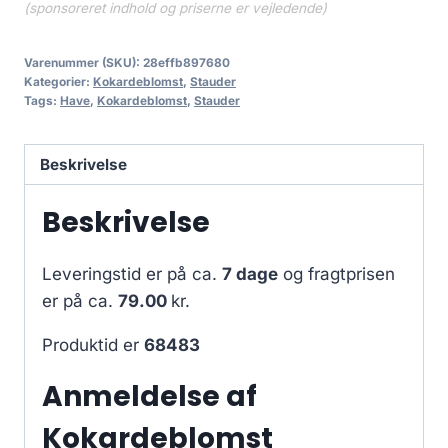
(sponsoreret indhold og priserne er vejledende)
Varenummer (SKU):
28effb897680
Kategorier:
Kokardeblomst
,
Stauder
Tags:
Have
,
Kokardeblomst
,
Stauder
Beskrivelse
Beskrivelse
Leveringstid er på ca.
7 dage
og fragtprisen
er på ca.
79.00
kr.
Produktid er
68483
Anmeldelse af
Kokardeblomst