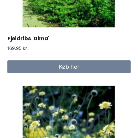
Fjeldribs 'Dima'
169.95
kr.
Køb her