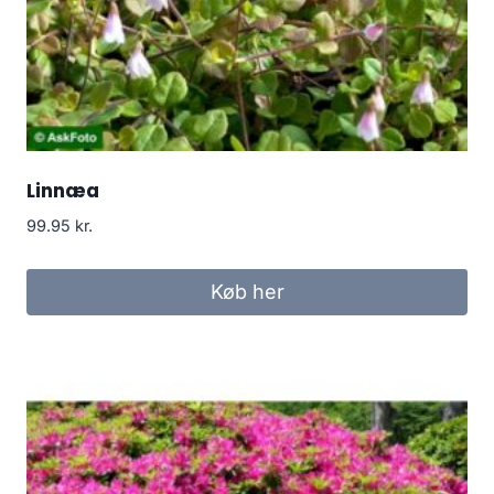
Linnæa
99.95
kr.
Køb her