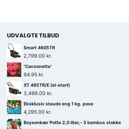
UDVALGTE TILBUD
Smart 4605TR
2,799.00
kr.
'Canzonetta'
94.95
kr.
XT 465TR/E (el-start)
3,499.00
kr.
Eksklusiv staude eng 1 kg. pose
4,295.00
kr.
Boysenbær Potte 2,0 liter,- 3 bambus stokke