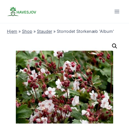
Skip
to
content
Hjem
»
Shop
»
Stauder
»
Storrodet Storkenæb 'Album'