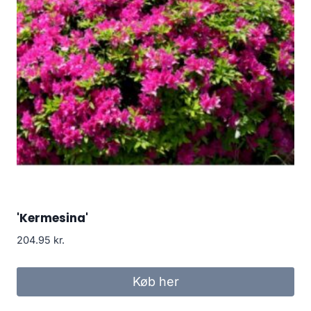
'Kermesina'
204.95
kr.
Køb her