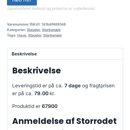
(sponsoreret indhold og priserne er vejledende)
Varenummer (SKU):
7d1bdf4881d8
Kategorier:
Stauder
,
Storkenæb
Tags:
Have
,
Stauder
,
Storkenæb
Beskrivelse
Beskrivelse
Leveringstid er på ca.
7 dage
og fragtprisen
er på ca.
79.00
kr.
Produktid er
67900
Anmeldelse af Storrodet