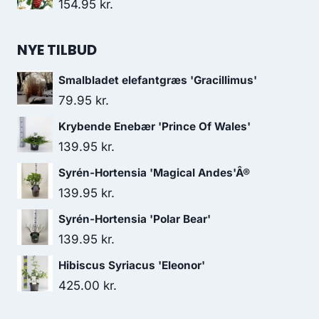
154.95
kr.
NYE TILBUD
Smalbladet elefantgræs 'Gracillimus'
79.95
kr.
Krybende Enebær 'Prince Of Wales'
139.95
kr.
Syrén-Hortensia 'Magical Andes'Â®
139.95
kr.
Syrén-Hortensia 'Polar Bear'
139.95
kr.
Hibiscus Syriacus 'Eleonor'
425.00
kr.