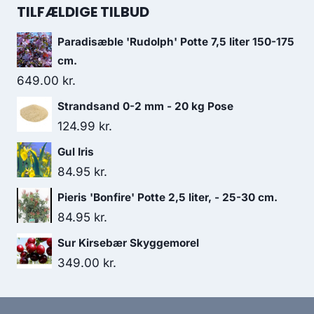
TILFÆLDIGE TILBUD
Paradisæble 'Rudolph' Potte 7,5 liter 150-175
cm.
649.00
kr.
Strandsand 0-2 mm - 20 kg Pose
124.99
kr.
Gul Iris
84.95
kr.
Pieris 'Bonfire' Potte 2,5 liter, - 25-30 cm.
84.95
kr.
Sur Kirsebær Skyggemorel
349.00
kr.