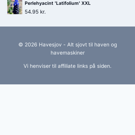
Perlehyacint 'Latifolium' XXL
54.95
kr.
© 2026 Havesjov - Alt sjovt til haven og
havemaskiner
Vi henviser til affiliate links på siden.
Hjemmesider Til Salg
|
Hjemmeside Udvikling
|
Online
Tilbud
Denne side kan være skabt med AI! Indholdet er
genereret med henblik på at informere og inspirere,
men vi anbefaler altid at dobbelttjekke vigtige