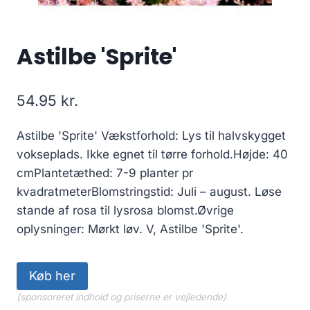
Astilbe 'Sprite'
54.95
kr.
Astilbe 'Sprite' Vækstforhold: Lys til halvskygget
vokseplads. Ikke egnet til tørre forhold.Højde: 40
cmPlantetæthed: 7-9 planter pr
kvadratmeterBlomstringstid: Juli – august. Løse
stande af rosa til lysrosa blomst.Øvrige
oplysninger: Mørkt løv. V, Astilbe 'Sprite'.
Køb her
(sponsoreret indhold og priserne er vejledende)