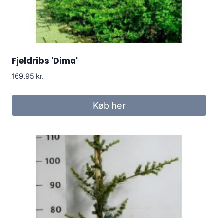
Fjeldribs 'Dima'
169.95
kr.
Køb her