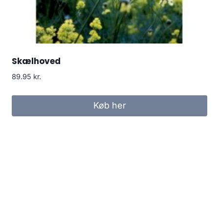
Skælhoved
89.95
kr.
Køb her